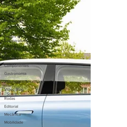
Aviação
Motos
Autocarros
Náutica
Testes e
Comparativos
Branding
&
Estratégia
Componentes
Gastronomia
Videojogos/Tecnologia
Vídeo Blog
- Sobre
Rodas
Editorial
Mecânica
Mobilidade