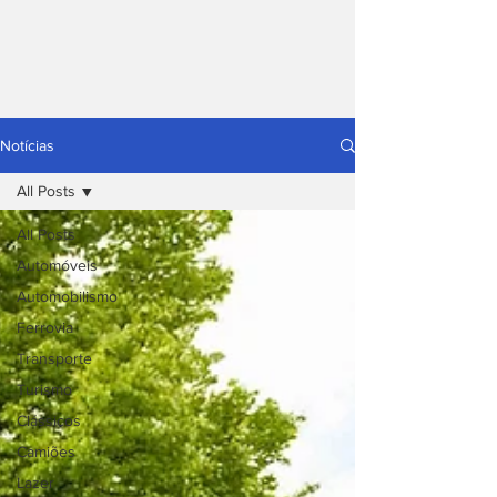
Notícias
All Posts
All Posts
Automóveis
Automobilismo
Ferrovia
Transporte
Turismo
Clássicos
Camiões
Lazer