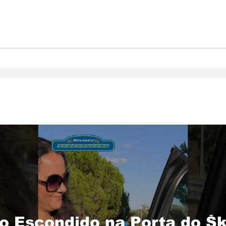
Škoda inicia produção
Pro
do novo Peaq o maior
Por
SUV da sua história
jun
con
set
o Escondido na Porta do Šk