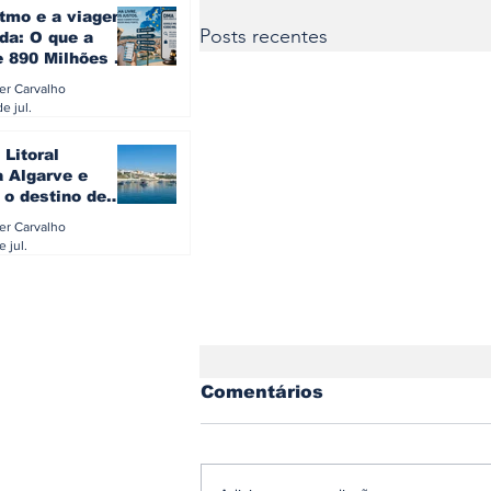
itmo e a viagem
Posts recentes
da: O que a
e 890 Milhões à
revela sobre a
ler Carvalho
a do turista na
e jul.
 Litoral
a Algarve e
 o destino de
referido dos
ler Carvalho
eses
e jul.
Comentários