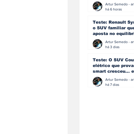
eficiência e
simplicidade aind
há 6 horas
podem andar junt
Teste: Renault Sy
o SUV familiar qu
aposta no equilíbr
ainda acredita na
manual
há 3 dias
Teste: O SUV Cou
elétrico que prova
smart cresceu... e
amadureceu
há 7 dias