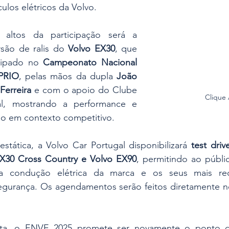
ulos elétricos da Volvo.
altos da participação será a 
são de ralis do 
Volvo EX30
, que 
cipado no 
Campeonato Nacional 
PRIO
, pelas mãos da dupla 
João 
Ferreira
 e com o apoio do Clube 
Clique
al, mostrando a performance e 
lo em contexto competitivo.
stática, a Volvo Car Portugal disponibilizará 
test dri
EX30 Cross Country e Volvo EX90
, permitindo ao públi
 condução elétrica da marca e os seus mais rec
egurança. Os agendamentos serão feitos diretamente no
ita, o ENVE 2025 promete ser novamente o ponto d