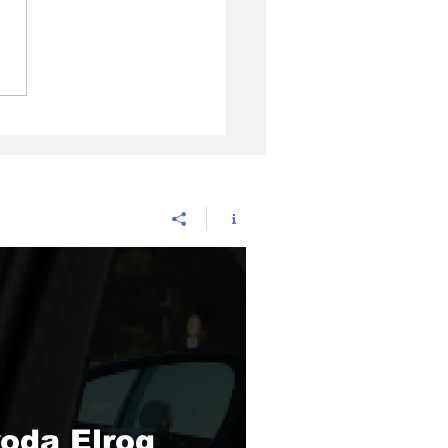
dução automóvel em
tugal cai 20,1% em
ho, mas exportações
tinuam a sustentar o
or
oda Elroq