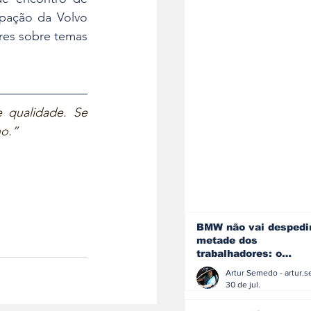
ipação da Volvo 
es sobre temas 
 qualidade. Se 
ho.”
BMW não vai despedi
metade dos
trabalhadores: o
problema é o jornali
que muitos decidiram
30 de jul.
fazer