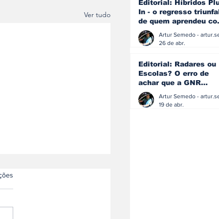
Editorial: Híbridos Pl
In - o regresso triunfa
Ver tudo
de quem aprendeu c
os erros do passado
26 de abr.
Editorial: Radares ou
Escolas? O erro de
achar que a GNR
resolve o que a
educação falhou
19 de abr.
as.
ações