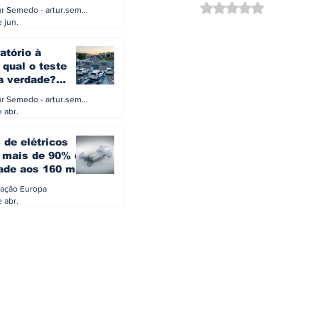
a eletrificação
Avaliado com NaN d
Artur Semedo - artur.semedo@publiracing.pt
Combustíveis e Lubrificant
 jun.
atório à
 qual o teste
 a verdade?
PA ou o rigoroso
Artur Semedo - artur.semedo@publiracing.pt
O
 abr.
 de elétricos
mais de 90% da
ade aos 160 mil
safiam mitos do
ação Europa
o
 abr.