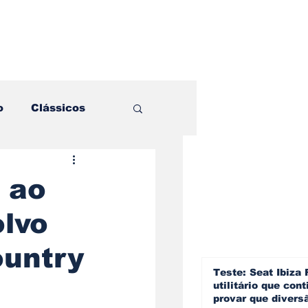
o
Clássicos
es e Comparativos
 ao
lvo
ogia
ountry
a
Hobby
Teste: Seat Ibiza 
utilitário que cont
provar que divers