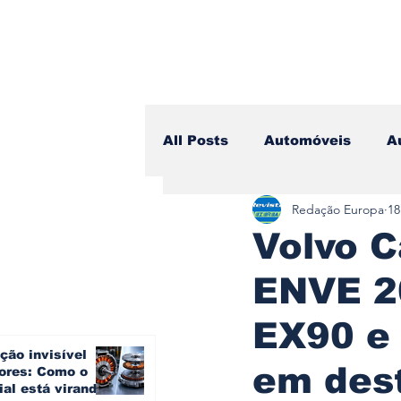
All Posts
Automóveis
A
Redação Europa
18
Camiões
Lazer
Avi
Volvo C
ENVE 2
Branding & Estratégia
EX90 e
ção invisível
Vídeo Blog - Sobre Rodas
em des
ores: Como o
ial está virando