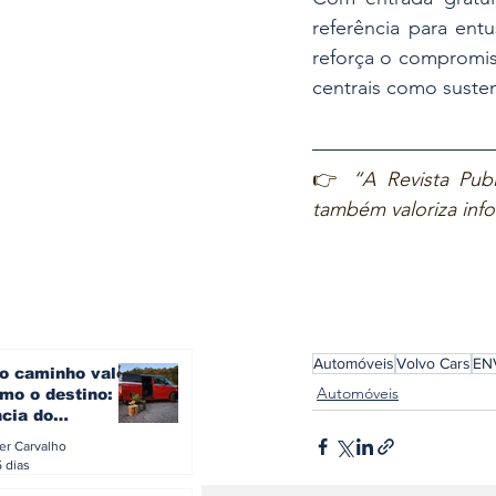
referência para entu
reforça o compromis
centrais como susten
👉 
“A Revista Publ
também valoriza inf
Automóveis
Volvo Cars
EN
o caminho vale
Automóveis
mo o destino: a
ncia do
gen ID. Buzz
ler Carvalho
verão europeu
5 dias