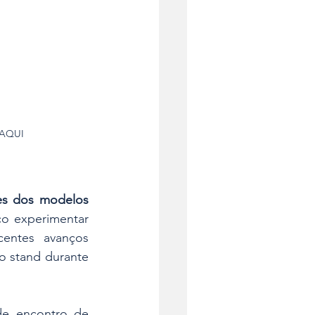
 AQUI
ves dos modelos 
co experimentar 
entes avanços 
 stand durante 
e encontro de 