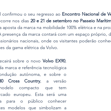
l confirmou o seu regresso ao 
Encontro Nacional de Veí
corre nos dias 
20 e 21 de setembro no Passeio Marítim
 a aposta da marca na mobilidade 100% elétrica e na pr
A presença da marca contará com um espaço próprio, d
sionários nacionais, onde os visitantes poderão conhec
es da gama elétrica da Volvo.
ecairá sobre o novo 
Volvo EX90
, 
 marca e referência tecnológica 
ondução autónoma, e sobre o 
30 Cross Country
, a versão 
 modelo compacto que tem 
cado europeu. Esta será uma 
ca para o público conhecer 
stes modelos que simbolizam a 