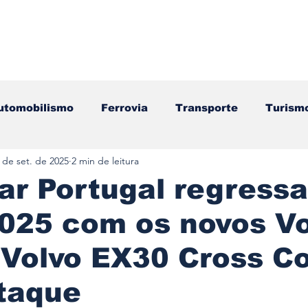
utomobilismo
Ferrovia
Transporte
Turism
 de set. de 2025
2 min de leitura
ação
Motos
Autocarros
Náutica
Test
ar Portugal regressa
025 com os novos Vo
Componentes
Gastronomia
Videojogos/Tecnol
 Volvo EX30 Cross C
Editorial
Mecânica
Mobilidade
Logístic
taque