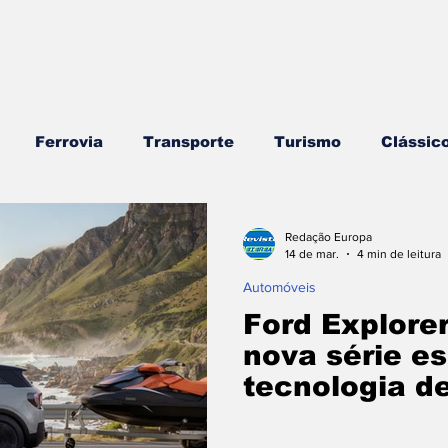
Ferrovia
Transporte
Turismo
Clássic
rros
Náutica
Testes e Comparativos
Bran
Redação Europa
14 de mar.
4 min de leitura
Automóveis
ojogos/Tecnologia
Vídeo Blog - Sobre Rodas
E
Ford Explorer
nova série es
tecnologia d
Combustíveis e Lubrificantes
Segurança
Insi