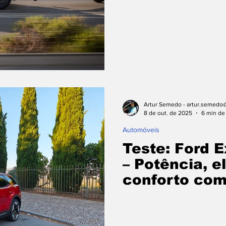
Artur Semedo - artur.semedo@
8 de out. de 2025
6 min de 
Automóveis
Teste: Ford 
– Potência, e
conforto com