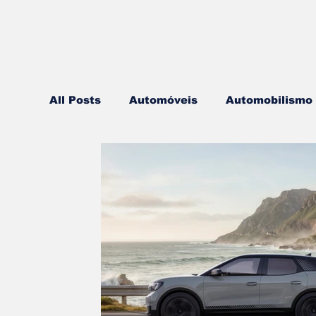
All Posts
Automóveis
Automobilismo
Lazer
Aviação
Motos
Autoca
Componentes
Gastronomia
Vide
Mobilidade
Logística
Hobby