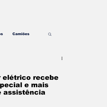
os
Camiões
ding & Estratégia
ditorial
Mecânica
 elétrico recebe
pecial e mais
e assistência
ghts & Negócios