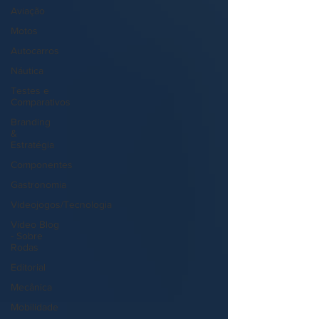
Aviação
Motos
Autocarros
Náutica
Testes e
Comparativos
Branding
&
Estratégia
Componentes
Gastronomia
Videojogos/Tecnologia
Vídeo Blog
- Sobre
Rodas
Editorial
Mecânica
Mobilidade