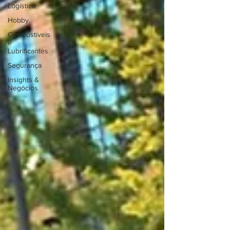
Logística
Hobby
Combustíveis
e
Lubrificantes
Segurança
Insights &
Negócios