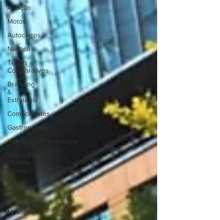
Aviação
Motos
Autocarros
Náutica
Testes e
Comparativos
Branding
&
Estratégia
Componentes
Gastronomia
Videojogos/Tecnologia
Vídeo Blog
- Sobre
Rodas
Editorial
Mecânica
Mobilidade