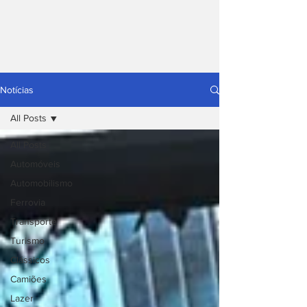
Notícias
All Posts
All Posts
Automóveis
Automobilismo
Ferrovia
Transporte
Turismo
Clássicos
Camiões
Lazer