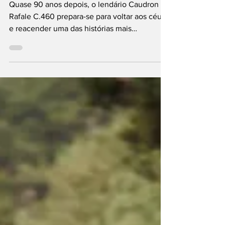
francesa
Quase 90 anos depois, o lendário Caudron
Rafale C.460 prepara-se para voltar aos céus
e reacender uma das histórias mais
fascinantes da aviação francesa. Gancho 2:
Muito antes do Renault Rafale existir nas
estradas, o nome já fazia história nos céus
com um dos aviões mais avançados da
década de 1930.