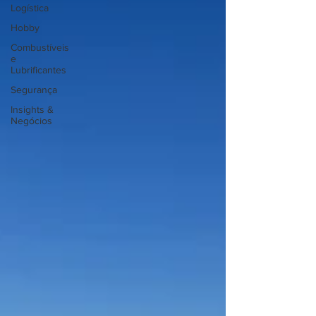
Logística
Hobby
Combustíveis
e
Lubrificantes
Segurança
Insights &
Negócios