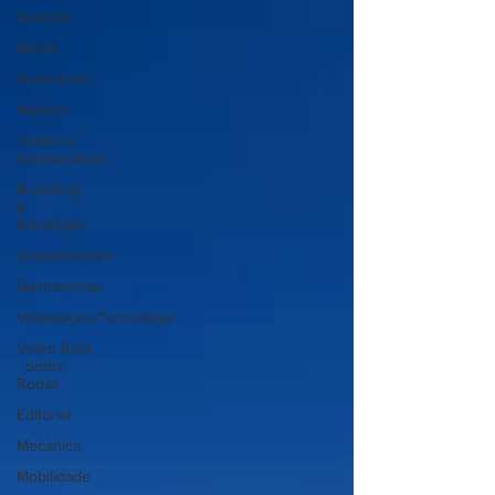
Aviação
Motos
Autocarros
Náutica
Testes e
Comparativos
Branding
&
Estratégia
Componentes
Gastronomia
Videojogos/Tecnologia
Vídeo Blog
- Sobre
Rodas
Editorial
Mecânica
Mobilidade