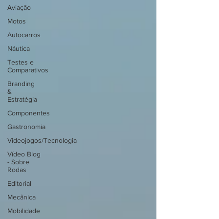
Aviação
Motos
Autocarros
Náutica
Testes e
Comparativos
Branding
&
Estratégia
Componentes
Gastronomia
Videojogos/Tecnologia
Vídeo Blog
- Sobre
Rodas
Editorial
Mecânica
Mobilidade