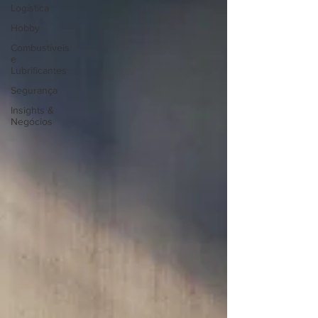
Logística
Hobby
Combustíveis
e
Lubrificantes
Segurança
Insights &
Negócios