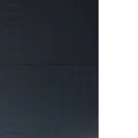
Aviação
Motos
Autocarros
Náutica
Testes e
Comparativos
Branding
&
Estratégia
Componentes
Gastronomia
Videojogos/Tecnologia
Vídeo Blog
- Sobre
Rodas
Editorial
Mecânica
Mobilidade