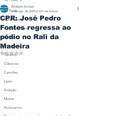
Redação Europa
All Posts
6 de ago. de 2025
2 min de leitura
CPR: José Pedro
Automóveis
Fontes regressa ao
Automobilismo
pódio no Rali da
Ferrovia
Madeira
Transporte
Avaliado com NaN de 5 estrelas.
Turismo
Clássicos
Camiões
Lazer
Aviação
Motos
Autocarros