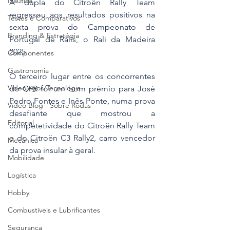
Náutica
A dupla do Citroën Rally Team 
regressou aos resultados positivos na 
Testes e Comparativos
sexta prova do Campeonato de 
Branding & Estratégia
Portugal de Ralis, o Rali da Madeira 
2025.
Componentes
Gastronomia
O terceiro lugar entre os concorrentes 
Videojogos/Tecnologia
do CPR foi um bom prémio para José 
Pedro Fontes e Inês Ponte, numa prova 
Vídeo Blog - Sobre Rodas
desafiante que mostrou a 
Editorial
competetividade do Citroën Rally Team 
e do Citroën C3 Rally2, carro vencedor 
Mecânica
da prova insular à geral.
Mobilidade
Logística
Hobby
Combustíveis e Lubrificantes
Segurança