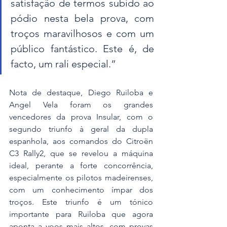
satisfação de termos subido ao 
pódio nesta bela prova, com 
troços maravilhosos e com um 
público fantástico. Este é, de 
facto, um rali especial.”
Nota de destaque, Diego Ruiloba e 
Angel Vela foram os grandes 
vencedores da prova Insular, com o 
segundo triunfo à geral da dupla 
espanhola, aos comandos do Citroën 
C3 Rally2, que se revelou a máquina 
ideal, perante a forte concorrência, 
especialmente os pilotos madeirenses, 
com um conhecimento ímpar dos 
troços. Este triunfo é um tónico 
importante para Ruiloba que agora 
aponta a voos mais altos, com provas 