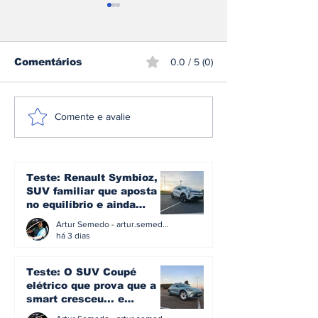
Comentários
0.0 / 5 (0)
CPR: Miguel Nunes
Sami Pajari h
Comente e avalie
conquista o Rali da
liderança ap
Madeira pela
acidente de
segunda vez
Sébastien Ogi
fica mais per
Teste: Renault Symbioz, o
vitória no Ral
SUV familiar que aposta
Finlândia
no equilíbrio e ainda
acredita na caixa manual
Artur Semedo - artur.semedo@publiracing.pt
há 3 dias
Teste: O SUV Coupé
elétrico que prova que a
smart cresceu... e
amadureceu