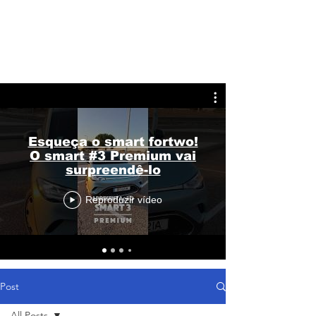
Esqueça o smart fortwo!
O smart #3 Premium vai
surpreendê-lo
Reproduzir vídeo
Post
All Posts