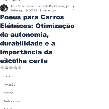
Artur Semedo - artur.semedo@publiracing.pt
All Posts
24 de ago. de 2025
3 min de leitura
Pneus para Carros
Automóveis
Elétricos: Otimização
Automobilismo
da autonomia,
Ferrovia
durabilidade e a
Transporte
importância da
Turismo
escolha certa
Clássicos
Avaliado com NaN de 5 estrelas.
Camiões
Lazer
Aviação
Motos
Autocarros