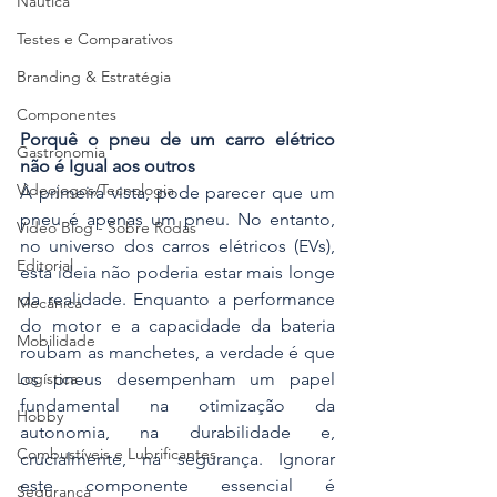
Náutica
Testes e Comparativos
Branding & Estratégia
Componentes
Porquê o pneu de um carro elétrico 
Gastronomia
não é Igual aos outros
Videojogos/Tecnologia
À primeira vista, pode parecer que um 
pneu é apenas um pneu. No entanto, 
Vídeo Blog - Sobre Rodas
no universo dos carros elétricos (EVs), 
Editorial
esta ideia não poderia estar mais longe 
da realidade. Enquanto a performance 
Mecânica
do motor e a capacidade da bateria 
Mobilidade
roubam as manchetes, a verdade é que 
os pneus desempenham um papel 
Logística
fundamental na otimização da 
Hobby
autonomia, na durabilidade e, 
Combustíveis e Lubrificantes
crucialmente, na segurança. Ignorar 
este componente essencial é 
Segurança