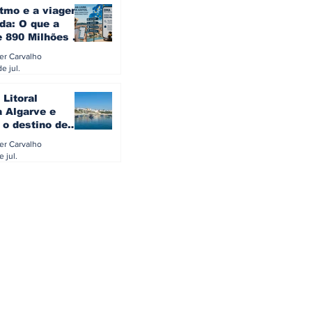
itmo e a viagem
da: O que a
e 890 Milhões à
revela sobre a
ler Carvalho
a do turista na
e jul.
 Litoral
a Algarve e
 o destino de
referido dos
ler Carvalho
eses
e jul.