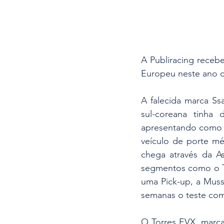
A Publiracing receb
Europeu neste ano d
A falecida marca S
sul-coreana tinha
apresentando como 
veículo de porte mé
chega através da As
segmentos como o Ti
uma Pick-up, a Muss
semanas o teste co
O Torres EVX, marca