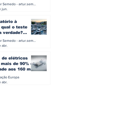
a eletrificação
Artur Semedo - artur.semedo@publiracing.pt
Combustíveis e Lubrificant
 jun.
atório à
 qual o teste
 a verdade?
PA ou o rigoroso
Artur Semedo - artur.semedo@publiracing.pt
O
 abr.
 de elétricos
mais de 90% da
ade aos 160 mil
safiam mitos do
ação Europa
o
 abr.