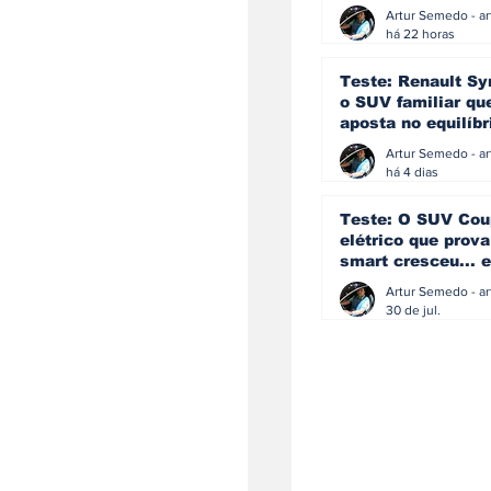
eficiência e
simplicidade aind
há 22 horas
podem andar junt
Teste: Renault Sy
o SUV familiar qu
aposta no equilíbr
ainda acredita na
manual
há 4 dias
Teste: O SUV Cou
elétrico que prova
smart cresceu... e
amadureceu
30 de jul.