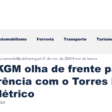
utomobilismo
Ferrovia
Transporte
Turism
tur.semedo@publiracing.pt
21 de nov. de 2024
8 min de leitura
ação
Motos
Autocarros
Náutica
Test
KGM olha de frente p
rência com o Torres
Componentes
Gastronomia
Videojogos/Tecnol
étrico
Editorial
Mecânica
Mobilidade
Logístic
2024
e 5 estrelas.