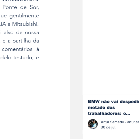
 Ponte de Sor, 
ue gentilmente 
IA e Mitsubishi.
 alvo de nossa 
e a partilha da 
comentários à 
elo testado, e 
BMW não vai despedi
metade dos
trabalhadores: o
problema é o jornali
que muitos decidiram
30 de jul.
fazer