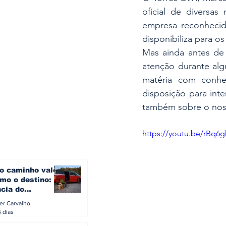
oficial de diversas
empresa reconhecid
disponibiliza para o
Mas ainda antes de 
atenção durante algu
matéria com conhe
disposição para int
também sobre o nos
https://youtu.be/rBq6
o caminho vale
mo o destino: a
ncia do
gen ID. Buzz
ler Carvalho
verão europeu
6 dias