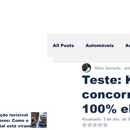
All Posts
Automóveis
A
Artur Semedo - ar
Camiões
Lazer
Avi
Teste: 
concor
Branding & Estratégia
100% el
ção invisível
Vídeo Blog - Sobre Rodas
Atualizado:
3 de dez. de 
ores: Como o
Avaliado com NaN d
ial está virando