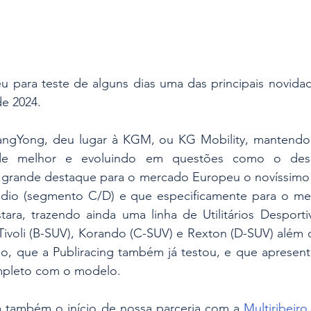
eu para teste de alguns dias uma das principais novida
e 2024.
sangYong, deu lugar à KGM, ou KG Mobility, mantendo
 de melhor e evoluindo em questões como o desi
grande destaque para o mercado Europeu o novíssimo 
dio (segmento C/D) e que especificamente para o mer
tara, trazendo ainda uma linha de Utilitários Desporti
voli (B-SUV), Korando (C-SUV) e Rexton (D-SUV) além de
o, que a Publiracing também já testou, e que apresent
mpleto com o modelo.
 também o início de nossa parceria com a 
Multiribeiro