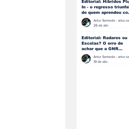
Editorial: Híbridos Pl
In - o regresso triunfa
de quem aprendeu c
os erros do passado
26 de abr.
Editorial: Radares ou
Escolas? O erro de
achar que a GNR
resolve o que a
educação falhou
19 de abr.