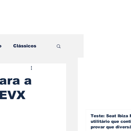
o
Clássicos
es e Comparativos
ara a
 EVX
ogia
a
Hobby
Teste: Seat Ibiza 
utilitário que cont
provar que divers