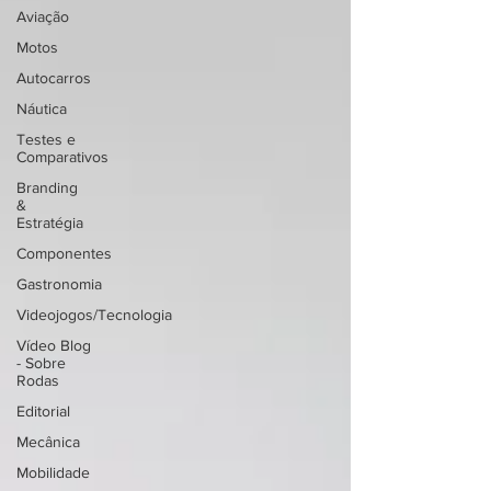
Aviação
Motos
Autocarros
Náutica
Testes e
Comparativos
Branding
&
Estratégia
Componentes
Gastronomia
Videojogos/Tecnologia
Vídeo Blog
- Sobre
Rodas
Editorial
Mecânica
Mobilidade