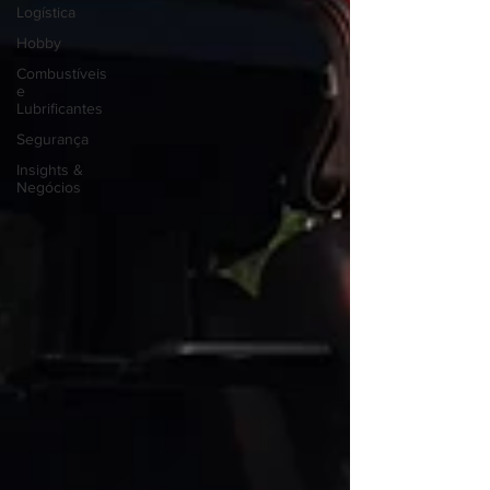
Logística
Hobby
Combustíveis
e
Lubrificantes
Segurança
Insights &
Negócios