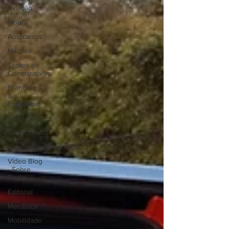
Aviação
Motos
Autocarros
Náutica
Testes e
Comparativos
Branding
&
Estratégia
Componentes
Gastronomia
Videojogos/Tecnologia
Vídeo Blog
- Sobre
Rodas
Editorial
Mecânica
Mobilidade