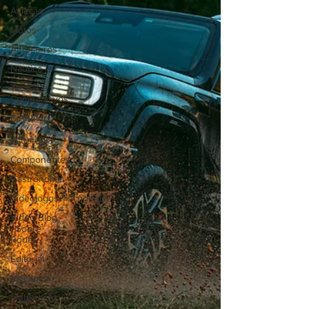
Aviação
Motos
Autocarros
Náutica
Testes e
Comparativos
Branding
&
Estratégia
Componentes
Gastronomia
Videojogos/Tecnologia
Vídeo Blog
- Sobre
Rodas
Editorial
Mecânica
Mobilidade