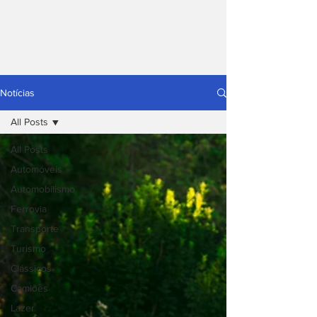
Notícias
All Posts
All Posts
Automóveis
Automobilismo
Ferrovia
Transporte
Turismo
Clássicos
Camiões
Lazer