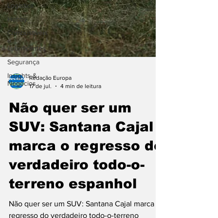
Logística
Hobby
Combustíveis
e
Lubrificantes
Segurança
Insights &
Negócios
Redação Europa
17 de jul.
4 min de leitura
Não quer ser um
SUV: Santana Cajal
marca o regresso do
verdadeiro todo-o-
terreno espanhol