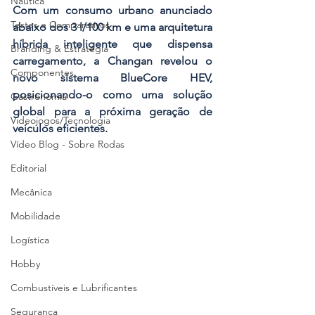
Náutica
Com um consumo urbano anunciado 
Testes e Comparativos
abaixo dos 3 l/100 km e uma arquitetura 
híbrida inteligente que dispensa 
Branding & Estratégia
carregamento, a Changan revelou o 
Componentes
novo sistema BlueCore HEV, 
posicionando-o como uma solução 
Gastronomia
global para a próxima geração de 
Videojogos/Tecnologia
veículos eficientes.
Vídeo Blog - Sobre Rodas
Editorial
Mecânica
Mobilidade
Logística
Hobby
Combustíveis e Lubrificantes
Segurança