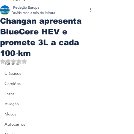
Redação Europa
All Posts
31 de mar.
3 min de leitura
Changan apresenta
Automóveis
BlueCore HEV e
Automobilismo
promete 3L a cada
Ferrovia
100 km
Transporte
Avaliado com NaN de 5 estrelas.
Turismo
Clássicos
Camiões
Lazer
Aviação
Motos
Autocarros