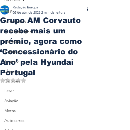
Redação Europa
All Posts
20 de abr. de 2025
2 min de leitura
Grupo AM Corvauto
Automóveis
recebe mais um
Automobilismo
prémio, agora como
Ferrovia
‘Concessionário do
Transporte
Ano’ pela Hyundai
Turismo
Portugal
Clássicos
Avaliado com NaN de 5 estrelas.
Camiões
Lazer
Aviação
Motos
Autocarros