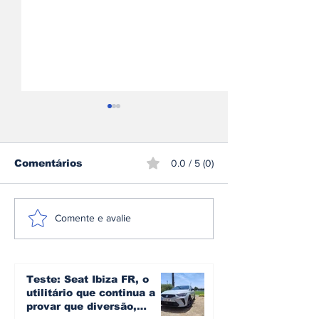
Comentários
0.0 / 5 (0)
A plataforma e3 da
Omoda | Jae
Comente e avalie
Denza: a arquitetura
reforça pres
que transforma mais
Europa e entr
de 1.600 cv em
Top 3 do mer
controlo no novo Z
britânico em 
Teste: Seat Ibiza FR, o
utilitário que continua a
provar que diversão,