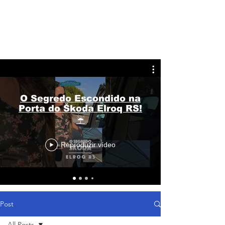
O Segredo Escondido na
Porta do Škoda Elroq RS!
☔
Reproduzir vídeo
Post
All Posts