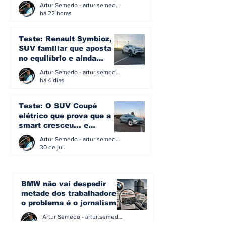
eficiência e simplicidade
Artur Semedo - artur.semedo@publiracing.pt
ainda podem andar juntas
há 22 horas
Teste: Renault Symbioz, o
SUV familiar que aposta
no equilíbrio e ainda
acredita na caixa manual
Artur Semedo - artur.semedo@publiracing.pt
há 4 dias
Teste: O SUV Coupé
elétrico que prova que a
smart cresceu... e
amadureceu
Artur Semedo - artur.semedo@publiracing.pt
30 de jul.
BMW não vai despedir
metade dos trabalhadores:
o problema é o jornalismo
que muitos decidiram
Artur Semedo - artur.semedo@publiracing.pt
fazer
30 de jul.