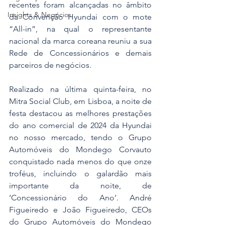
recentes foram alcançadas no âmbito 
Insights & Negócios
da Convenção Hyundai com o mote 
“All-in”, na qual o representante 
nacional da marca coreana reuniu a sua 
Rede de Concessionários e demais 
parceiros de negócios.
Realizado na última quinta-feira, no 
Mitra Social Club, em Lisboa, a noite de 
festa destacou as melhores prestações 
do ano comercial de 2024 da Hyundai 
no nosso mercado, tendo o Grupo 
Automóveis do Mondego Corvauto 
conquistado nada menos do que onze 
troféus, incluindo o galardão mais 
importante da noite, de 
‘Concessionário do Ano’. André 
Figueiredo e João Figueiredo, CEOs 
do Grupo Automóveis do Mondego 