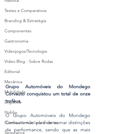
Náutica
Testes e Comparativos
Branding & Estratégia
Componentes
Gastronomia
Videojogos/Tecnologia
Vídeo Blog - Sobre Rodas
Editorial
Mecânica
Grupo Automóveis do Mondego 
Mobilidade
Corvauto conquistou um total de onze 
troféus.
Logística
Hobby
O Grupo Automóveis do Mondego 
Combustíveis e Lubrificantes
Corvauto não para de somar distinções 
de performance, sendo que as mais 
Segurança