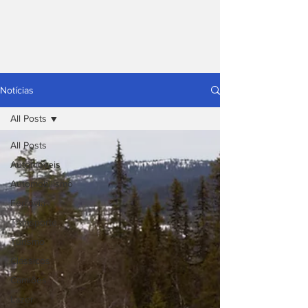
Notícias
All Posts
All Posts
Automóveis
Automobilismo
Ferrovia
Transporte
Turismo
Clássicos
Camiões
Lazer