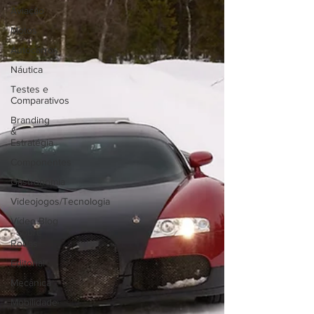
Aviação
Motos
Autocarros
Náutica
Testes e
Comparativos
Branding
&
Estratégia
Componentes
Gastronomia
Videojogos/Tecnologia
Vídeo Blog
- Sobre
Rodas
Editorial
Mecânica
Mobilidade