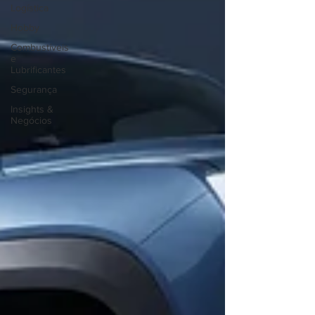
Logística
Hobby
Combustíveis
e
Lubrificantes
Segurança
Insights &
Negócios