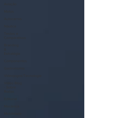
Aviação
Motos
Autocarros
Náutica
Testes e
Comparativos
Branding
&
Estratégia
Componentes
Gastronomia
Videojogos/Tecnologia
Vídeo Blog
- Sobre
Rodas
Editorial
Mecânica
Mobilidade