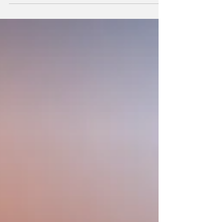
elétrico, híbrido e hidrogénio