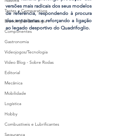
Náutica
versões mais radicais dos seus modelos 
Testes e Comparativos
de referência, respondendo à procura 
dos entusiastas e reforçando a ligação 
Branding & Estratégia
ao legado desportivo do Quadrifoglio.
Componentes
Gastronomia
Videojogos/Tecnologia
Vídeo Blog - Sobre Rodas
Editorial
Mecânica
Mobilidade
Logística
Hobby
Combustíveis e Lubrificantes
Segurança