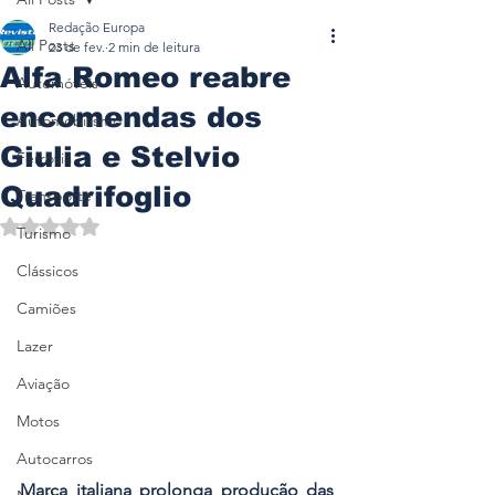
Redação Europa
All Posts
23 de fev.
2 min de leitura
Alfa Romeo reabre
Automóveis
encomendas dos
Automobilismo
Giulia e Stelvio
Ferrovia
Quadrifoglio
Transporte
Avaliado com NaN de 5 estrelas.
Turismo
Clássicos
Camiões
Lazer
Aviação
Motos
Autocarros
Marca italiana prolonga produção das 