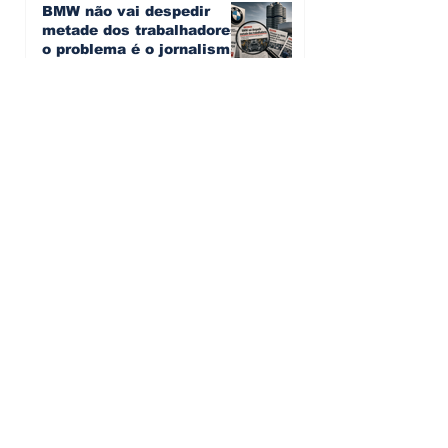
BMW não vai despedir
metade dos trabalhadores:
o problema é o jornalismo
que muitos decidiram
Artur Semedo - artur.semedo@publiracing.pt
fazer
30 de jul.
Editorial: Híbridos Plug-In -
o regresso triunfal de
quem aprendeu com os
erros do passado
Artur Semedo - artur.semedo@publiracing.pt
26 de abr.
Editorial: Radares ou
Escolas? O erro de achar
que a GNR resolve o que a
educação falhou
Artur Semedo - artur.semedo@publiracing.pt
19 de abr.