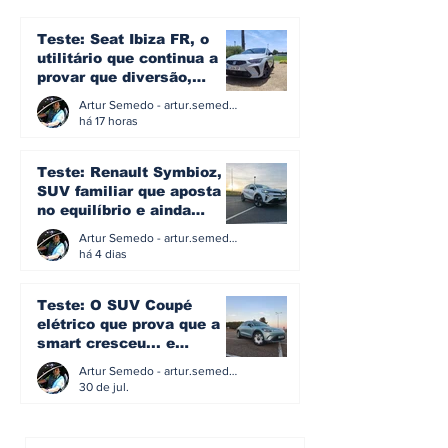
proposta de entrada
sua história
na gama elétrica de
Teste: Seat Ibiza FR, o
Affalterbach
utilitário que continua a
provar que diversão,
eficiência e simplicidade
Artur Semedo - artur.semedo@publiracing.pt
ainda podem andar juntas
há 17 horas
Teste: Renault Symbioz, o
SUV familiar que aposta
no equilíbrio e ainda
acredita na caixa manual
Artur Semedo - artur.semedo@publiracing.pt
há 4 dias
Teste: O SUV Coupé
elétrico que prova que a
smart cresceu... e
amadureceu
Artur Semedo - artur.semedo@publiracing.pt
30 de jul.