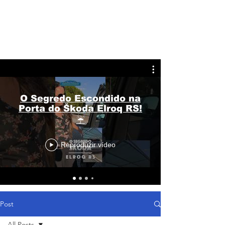
O Segredo Escondido na
Porta do Škoda Elroq RS!
☔
Reproduzir vídeo
Post
All Posts