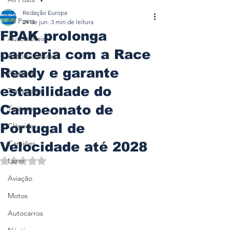
Redação Europa
All Posts
29 de jun.
3 min de leitura
FPAK prolonga
Automóveis
parceria com a Race
Automobilismo
Ready e garante
Ferrovia
estabilidade do
Transporte
Campeonato de
Turismo
Portugal de
Clássicos
Camiões
Velocidade até 2028
Avaliado com NaN de 5 estrelas.
Lazer
Aviação
Motos
Autocarros