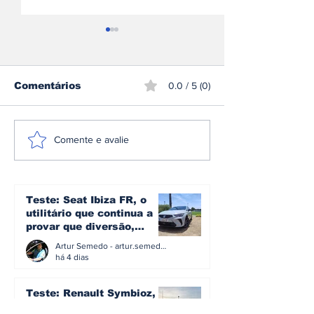
Comentários
0.0 / 5 (0)
Ford assinala
Sami Pajari
Comente e avalie
regresso à Fórmula 1
conquista o r
com bancada
Finlândia e e
exclusiva para o
para a histór
Grande Prémio de
mundial de ra
Teste: Seat Ibiza FR, o
Espanha no novo
utilitário que continua a
circuito Madring
provar que diversão,
eficiência e simplicidade
Artur Semedo - artur.semedo@publiracing.pt
ainda podem andar juntas
há 4 dias
Teste: Renault Symbioz, o
SUV familiar que aposta