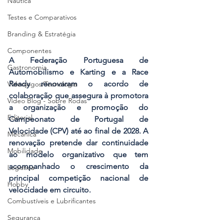
Náutica
Testes e Comparativos
Branding & Estratégia
Componentes
A Federação Portuguesa de 
Gastronomia
Automobilismo e Karting e a Race 
Ready renovaram o acordo de 
Videojogos/Tecnologia
colaboração que assegura à promotora 
Vídeo Blog - Sobre Rodas
a organização e promoção do 
Editorial
Campeonato de Portugal de 
Velocidade (CPV) até ao final de 2028. A 
Mecânica
renovação pretende dar continuidade 
Mobilidade
ao modelo organizativo que tem 
acompanhado o crescimento da 
Logística
principal competição nacional de 
Hobby
velocidade em circuito.
Combustíveis e Lubrificantes
Segurança