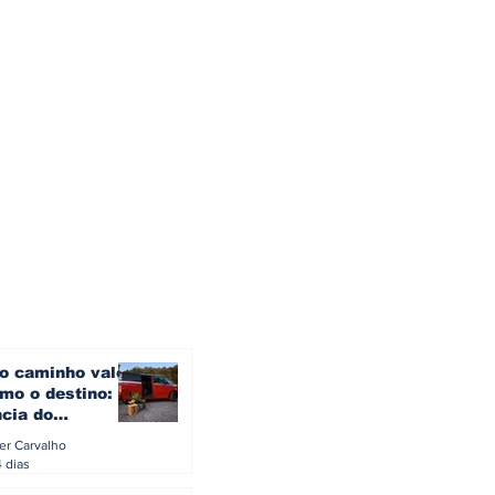
o caminho vale
mo o destino: a
ncia do
gen ID. Buzz
ler Carvalho
verão europeu
4 dias