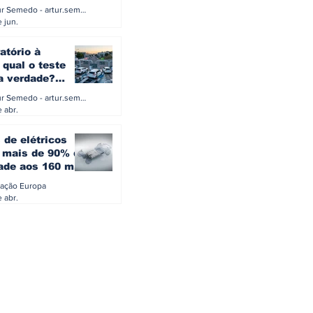
a eletrificação
Artur Semedo - artur.semedo@publiracing.pt
Combustíveis e Lubrificant
 jun.
atório à
 qual o teste
 a verdade?
PA ou o rigoroso
Artur Semedo - artur.semedo@publiracing.pt
O
 abr.
 de elétricos
mais de 90% da
ade aos 160 mil
safiam mitos do
ação Europa
o
 abr.