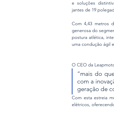
e soluções distint
jantes de 19 polegad
Com 4,43 metros de
generosa do segment
postura atlética, in
uma condução ágil e
O CEO da Leapmoto
“mais do qu
com a inovaç
geração de c
Com esta estreia m
elétricos, oferecend