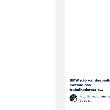
BMW não vai despedi
metade dos
trabalhadores: o
problema é o jornali
que muitos decidiram
30 de jul.
fazer