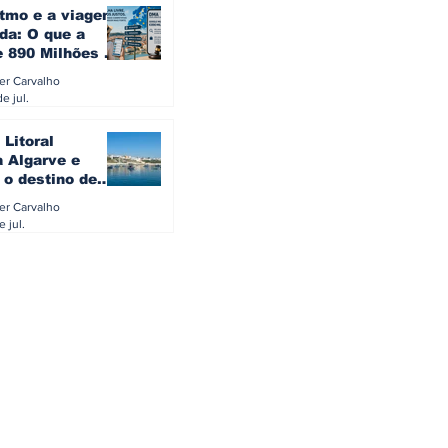
itmo e a viagem
da: O que a
e 890 Milhões à
revela sobre a
ler Carvalho
a do turista na
e jul.
 Litoral
a Algarve e
 o destino de
referido dos
ler Carvalho
eses
e jul.