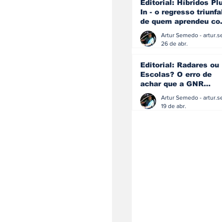
Editorial: Híbridos Pl
In - o regresso triunfa
de quem aprendeu c
os erros do passado
26 de abr.
Editorial: Radares ou
Escolas? O erro de
achar que a GNR
resolve o que a
educação falhou
19 de abr.