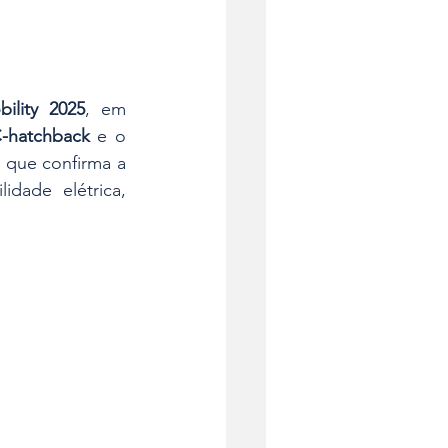
ility 2025
, em 
C-hatchback
 e o 
que confirma a 
ade elétrica, 