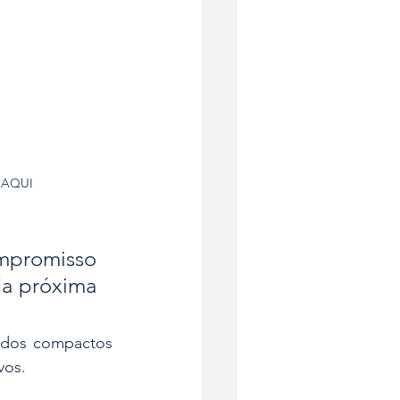
e AQUI
promisso 
a próxima 
 dos compactos 
vos.