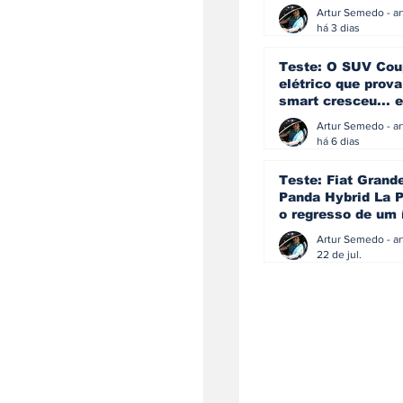
ainda acredita na
manual
há 3 dias
Teste: O SUV Cou
elétrico que prova
smart cresceu... e
amadureceu
há 6 dias
Teste: Fiat Grand
Panda Hybrid La P
o regresso de um 
que percebeu que
evoluir não signif
22 de jul.
perder a identida