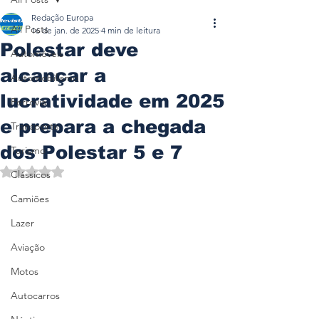
Redação Europa
All Posts
16 de jan. de 2025
4 min de leitura
Polestar deve
Automóveis
alcançar a
Automobilismo
lucratividade em 2025
Ferrovia
e prepara a chegada
Transporte
dos Polestar 5 e 7
Turismo
Avaliado com NaN de 5 estrelas.
Clássicos
Camiões
Lazer
Aviação
Motos
Autocarros