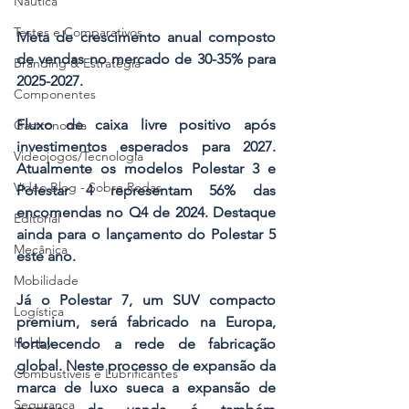
Náutica
Testes e Comparativos
Meta de crescimento anual composto 
de vendas no mercado de 30-35% para 
Branding & Estratégia
2025-2027.
Componentes
Fluxo de caixa livre positivo após 
Gastronomia
investimentos esperados para 2027. 
Videojogos/Tecnologia
Atualmente os modelos Polestar 3 e 
Vídeo Blog - Sobre Rodas
Polestar 4 representam 56% das 
encomendas no Q4 de 2024. Destaque 
Editorial
ainda para o lançamento do Polestar 5 
Mecânica
este ano.
Mobilidade
Já o Polestar 7, um SUV compacto 
Logística
premium, será fabricado na Europa, 
Hobby
fortalecendo a rede de fabricação 
global. Neste processo de expansão da 
Combustíveis e Lubrificantes
marca de luxo sueca a expansão de 
Segurança