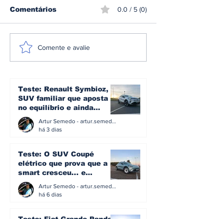
Comentários
0.0 / 5 (0)
Volkswagen e Toyota
Hispano Suiz
Comente e avalie
aceleram, Peugeot
em tecnologi
mantém liderança e
"invisível" pa
Tesla perde força em
preservar o p
julho no mercado
condução no
Teste: Renault Symbioz, o
português
Sagrera
SUV familiar que aposta
no equilíbrio e ainda
acredita na caixa manual
Artur Semedo - artur.semedo@publiracing.pt
há 3 dias
Teste: O SUV Coupé
elétrico que prova que a
smart cresceu... e
amadureceu
Artur Semedo - artur.semedo@publiracing.pt
há 6 dias