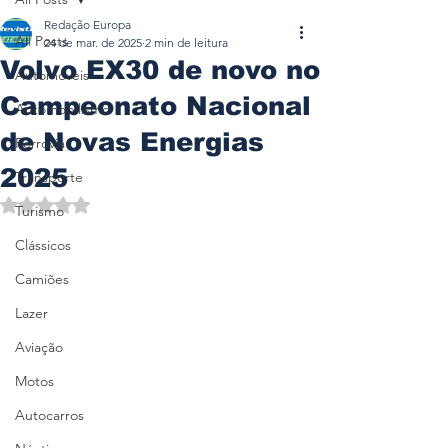
Redação Europa
All Posts
24 de mar. de 2025
2 min de leitura
Volvo EX30 de novo no
Automóveis
Campeonato Nacional
Automobilismo
de Novas Energias
Ferrovia
2025
Transporte
Avaliado com NaN de 5 estrelas.
Turismo
Clássicos
Camiões
Lazer
Aviação
Motos
Autocarros