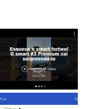
Esqueça o smart fortwo!
O smart #3 Premium vai
surpreendê-lo
Reproduzir vídeo
Post
All Posts