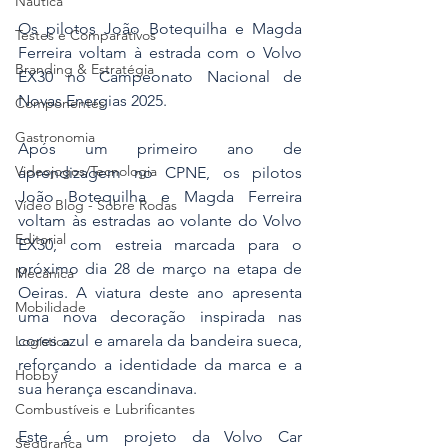
Náutica
Os pilotos João Botequilha e Magda 
Testes e Comparativos
Ferreira voltam à estrada com o Volvo 
Branding & Estratégia
EX30 no Campeonato Nacional de 
Novas Energias 2025.
Componentes
Gastronomia
Após um primeiro ano de 
Videojogos/Tecnologia
aprendizagem no CPNE, os pilotos 
João Botequilha e Magda Ferreira 
Vídeo Blog - Sobre Rodas
voltam às estradas ao volante do Volvo 
Editorial
EX30, com estreia marcada para o 
próximo dia 28 de março na etapa de 
Mecânica
Oeiras. A viatura deste ano apresenta 
Mobilidade
uma nova decoração inspirada nas 
cores azul e amarela da bandeira sueca, 
Logística
reforçando a identidade da marca e a 
Hobby
sua herança escandinava.
Combustíveis e Lubrificantes
Este é um projeto da Volvo Car 
Segurança