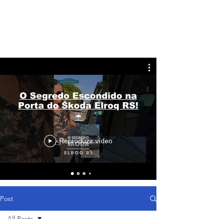
O Segredo Escondido na
Porta do Škoda Elroq RS!
☔
Reproduzir vídeo
Post
All Posts