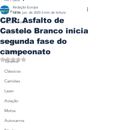
Redação Europa
All Posts
12 de jun. de 2025
3 min de leitura
CPR: Asfalto de
Automóveis
Castelo Branco inicia
Automobilismo
segunda fase do
Ferrovia
campeonato
Transporte
Avaliado com NaN de 5 estrelas.
Turismo
Clássicos
Camiões
Lazer
Aviação
Motos
Autocarros