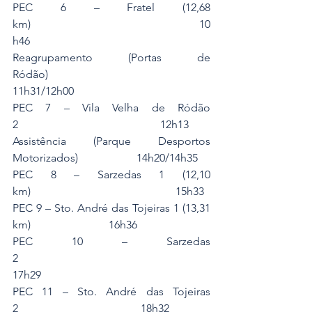
PEC 6 – Fratel (12,68 
km)                                                            10
h46
Reagrupamento (Portas de 
Ródão)                                        
11h31/12h00
PEC 7 – Vila Velha de Ródão 
2                                                   12h13
Assistência (Parque Desportos 
Motorizados)                     14h20/14h35
PEC 8 – Sarzedas 1 (12,10 
km)                                                    15h33
PEC 9 – Sto. André das Tojeiras 1 (13,31 
km)                            16h36
PEC 10 – Sarzedas 
2                                                                    
17h29
PEC 11 – Sto. André das Tojeiras 
2                                            18h32