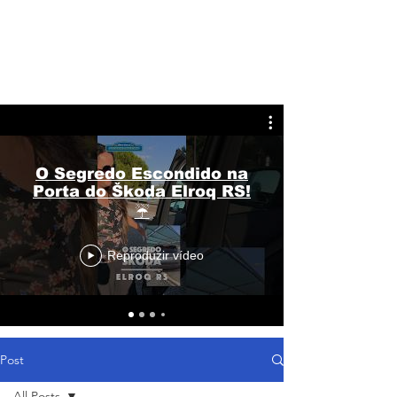
O Segredo Escondido na
Porta do Škoda Elroq RS!
☔
Reproduzir vídeo
Post
All Posts