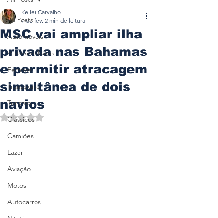
Keller Carvalho
All Posts
7 de fev.
2 min de leitura
MSC vai ampliar ilha
Automóveis
privada nas Bahamas
Automobilismo
e permitir atracagem
Ferrovia
simultânea de dois
Transporte
navios
Turismo
Avaliado com NaN de 5 estrelas.
Clássicos
Camiões
Lazer
Aviação
Motos
Autocarros