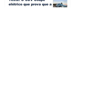
elétrico que prova que a
smart cresceu... e
amadureceu
Artur Semedo - artur.semedo@publiracing.pt
30 de jul.
BMW não vai despedir
metade dos trabalhadores:
o problema é o jornalismo
que muitos decidiram
Artur Semedo - artur.semedo@publiracing.pt
fazer
30 de jul.
Editorial: Híbridos Plug-In -
o regresso triunfal de
quem aprendeu com os
erros do passado
Artur Semedo - artur.semedo@publiracing.pt
26 de abr.
Editorial: Radares ou
Escolas? O erro de achar