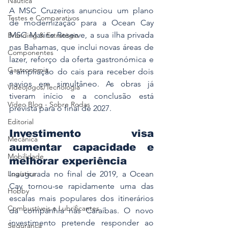
Náutica
A MSC Cruzeiros anunciou um plano 
Testes e Comparativos
de modernização para a Ocean Cay 
MSC Marine Reserve, a sua ilha privada 
Branding & Estratégia
nas Bahamas, que inclui novas áreas de 
Componentes
lazer, reforço da oferta gastronómica e 
Gastronomia
a ampliação do cais para receber dois 
navios em simultâneo. As obras já 
Videojogos/Tecnologia
tiveram início e a conclusão está 
Vídeo Blog - Sobre Rodas
prevista para o final de 2027.
Editorial
Investimento visa 
Mecânica
aumentar capacidade e 
Mobilidade
melhorar experiência
Inaugurada no final de 2019, a Ocean 
Logística
Cay tornou-se rapidamente uma das 
Hobby
escalas mais populares dos itinerários 
Combustíveis e Lubrificantes
da companhia nas Caraíbas. O novo 
investimento pretende responder ao 
Segurança