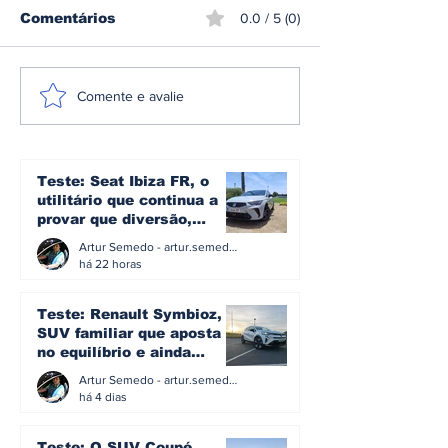
Comentários
0.0 / 5 (0)
Setor náutico pede
O Algoritmo e
Comente e avalie
revisão urgente da
viagem contr
lei das embarcações
que a multa 
de alta velocidade e
Milhões à Go
alerta para impacto
revela sobre 
Teste: Seat Ibiza FR, o
na economia do mar
soberania do 
utilitário que continua a
na Europa
provar que diversão,
eficiência e simplicidade
Artur Semedo - artur.semedo@publiracing.pt
ainda podem andar juntas
há 22 horas
Teste: Renault Symbioz, o
SUV familiar que aposta
no equilíbrio e ainda
acredita na caixa manual
Artur Semedo - artur.semedo@publiracing.pt
há 4 dias
Teste: O SUV Coupé