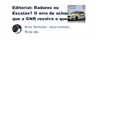
Editorial: Radares ou
Escolas? O erro de achar
que a GNR resolve o que a
educação falhou
Artur Semedo - artur.semedo@publiracing.pt
19 de abr.