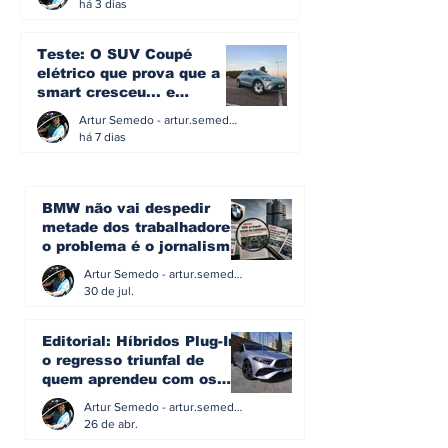
há 3 dias
Teste: O SUV Coupé
elétrico que prova que a
smart cresceu... e
amadureceu
Artur Semedo - artur.semedo@publiracing.pt
há 7 dias
BMW não vai despedir
metade dos trabalhadores:
o problema é o jornalismo
que muitos decidiram
Artur Semedo - artur.semedo@publiracing.pt
fazer
30 de jul.
Editorial: Híbridos Plug-In -
o regresso triunfal de
quem aprendeu com os
erros do passado
Artur Semedo - artur.semedo@publiracing.pt
26 de abr.