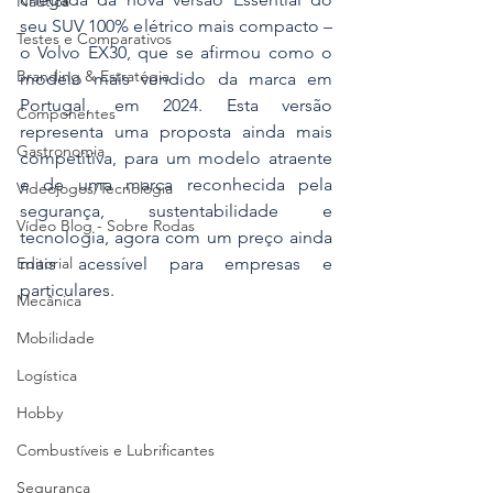
Náutica
seu SUV 100% elétrico mais compacto – 
Testes e Comparativos
o Volvo EX30, que se afirmou como o 
Branding & Estratégia
modelo mais vendido da marca em 
Portugal, em 2024. Esta versão 
Componentes
representa uma proposta ainda mais 
Gastronomia
competitiva, para um modelo atraente 
e de uma marca reconhecida pela 
Videojogos/Tecnologia
segurança, sustentabilidade e 
Vídeo Blog - Sobre Rodas
tecnologia, agora com um preço ainda 
mais acessível para empresas e 
Editorial
particulares.
Mecânica
Mobilidade
Logística
Hobby
Combustíveis e Lubrificantes
Segurança