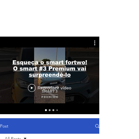
Esqueça o smart fortwo!
O smart #3 Premium vai
surpreendê-lo
Reproduzir vídeo
Post
All Posts