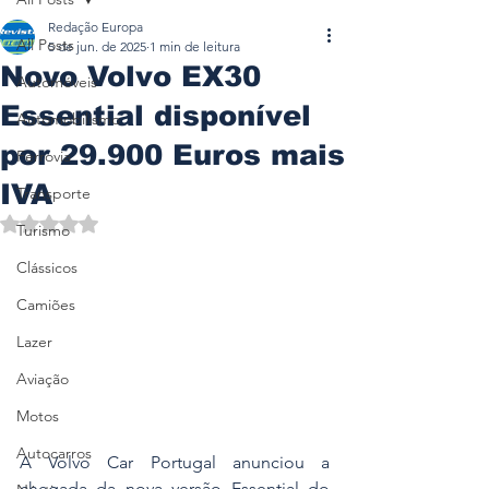
Redação Europa
All Posts
5 de jun. de 2025
1 min de leitura
Novo Volvo EX30
Automóveis
Essential disponível
Automobilismo
por 29.900 Euros mais
Ferrovia
IVA
Transporte
Avaliado com NaN de 5 estrelas.
Turismo
Clássicos
Camiões
Lazer
Aviação
Motos
Autocarros
A Volvo Car Portugal anunciou a 
chegada da nova versão Essential do 