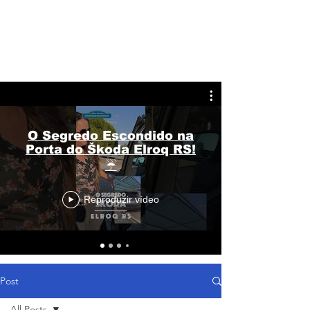
O Segredo Escondido na
Porta do Škoda Elroq RS!
☔
Reproduzir vídeo
Post
All Posts