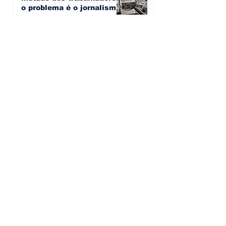
o problema é o jornalismo
que muitos decidiram
Artur Semedo - artur.semedo@publiracing.pt
fazer
30 de jul.
Editorial: Híbridos Plug-In -
o regresso triunfal de
quem aprendeu com os
erros do passado
Artur Semedo - artur.semedo@publiracing.pt
26 de abr.
Editorial: Radares ou
Escolas? O erro de achar
que a GNR resolve o que a
educação falhou
Artur Semedo - artur.semedo@publiracing.pt
19 de abr.