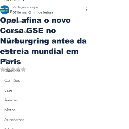
Redação Europa
All Posts
30 de mar.
2 min de leitura
Opel afina o novo
Automóveis
Corsa GSE no
Automobilismo
Nürburgring antes da
Ferrovia
estreia mundial em
Transporte
Paris
Turismo
Avaliado com NaN de 5 estrelas.
Clássicos
Camiões
Lazer
Aviação
Motos
Autocarros