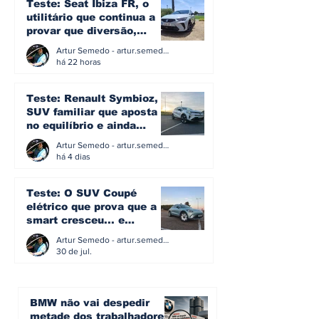
controlo no novo Z
britânico em 
Teste: Seat Ibiza FR, o
utilitário que continua a
provar que diversão,
eficiência e simplicidade
Artur Semedo - artur.semedo@publiracing.pt
ainda podem andar juntas
há 22 horas
Teste: Renault Symbioz, o
SUV familiar que aposta
no equilíbrio e ainda
acredita na caixa manual
Artur Semedo - artur.semedo@publiracing.pt
há 4 dias
Teste: O SUV Coupé
elétrico que prova que a
smart cresceu... e
amadureceu
Artur Semedo - artur.semedo@publiracing.pt
30 de jul.
BMW não vai despedir
metade dos trabalhadores: