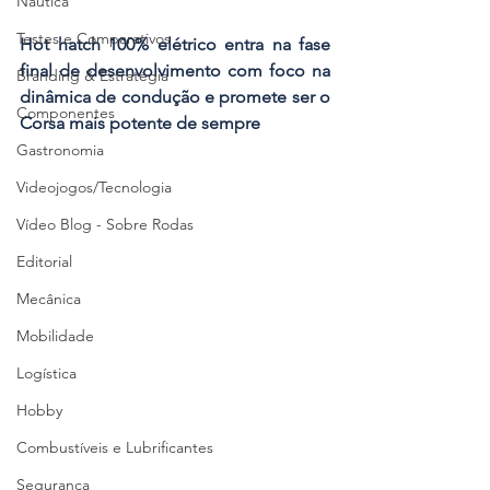
Náutica
Testes e Comparativos
Hot hatch 100% elétrico entra na fase 
final de desenvolvimento com foco na 
Branding & Estratégia
dinâmica de condução e promete ser o 
Componentes
Corsa mais potente de sempre
Gastronomia
Videojogos/Tecnologia
Vídeo Blog - Sobre Rodas
Editorial
Mecânica
Mobilidade
Logística
Hobby
Combustíveis e Lubrificantes
Segurança