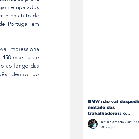
egam empatados 
 o estatuto de 
de Portugal em 
va impressiona 
450 marshals e 
io ao longo das 
uês dentro do 
BMW não vai despedi
metade dos
trabalhadores: o
problema é o jornali
que muitos decidiram
30 de jul.
fazer