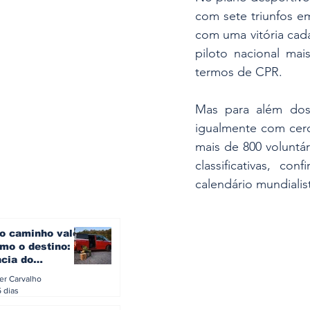
com sete triunfos e
com uma vitória cad
piloto nacional mai
termos de CPR.
Mas para além dos 
igualmente com cerc
mais de 800 voluntár
classificativas, c
calendário mundialist
o caminho vale
mo o destino: a
ncia do
gen ID. Buzz
ler Carvalho
verão europeu
5 dias