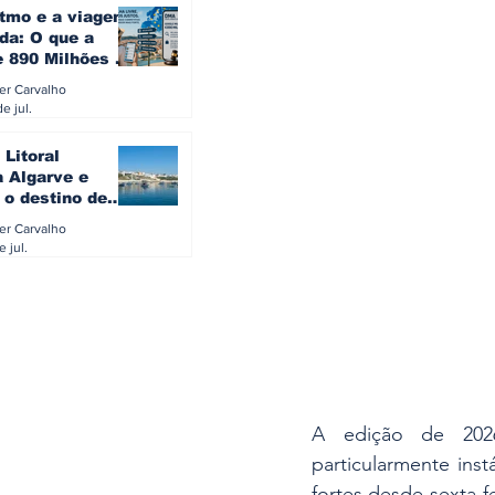
itmo e a viagem
da: O que a
e 890 Milhões à
revela sobre a
ler Carvalho
a do turista na
e jul.
 Litoral
a Algarve e
 o destino de
referido dos
ler Carvalho
eses
e jul.
A edição de 2026
particularmente inst
fortes desde sexta-