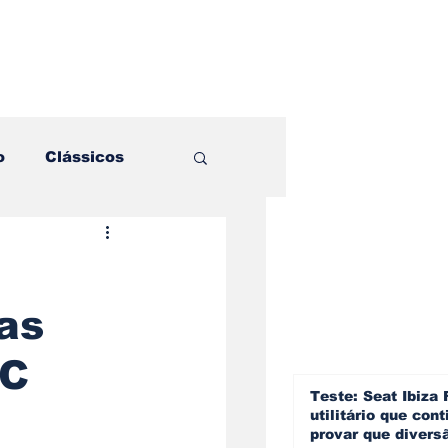
o
Clássicos
es e Comparativos
as
ogia
RC
a
Hobby
Teste: Seat Ibiza 
utilitário que cont
provar que divers