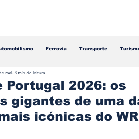
utomobilismo
Ferrovia
Transporte
Turism
de mai.
3 min de leitura
ação
Motos
Autocarros
Náutica
Test
e Portugal 2026: os
s gigantes de uma d
Componentes
Gastronomia
Videojogos/Tecnol
 mais icónicas do W
Editorial
Mecânica
Mobilidade
Logístic
e 5 estrelas.