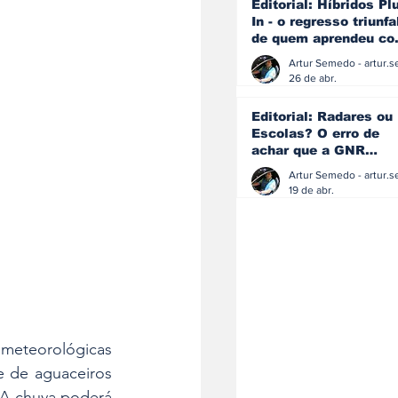
Editorial: Híbridos Pl
In - o regresso triunfa
de quem aprendeu c
os erros do passado
26 de abr.
Editorial: Radares ou
Escolas? O erro de
achar que a GNR
resolve o que a
educação falhou
19 de abr.
teorológicas 
e de aguaceiros 
 A chuva poderá 