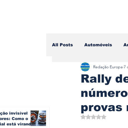
All Posts
Automóveis
A
Redação Europa
7 
Camiões
Lazer
Avi
Rally d
número
Branding & Estratégia
provas
ção invisível
Vídeo Blog - Sobre Rodas
Avaliado com NaN d
ores: Como o
ial está virando