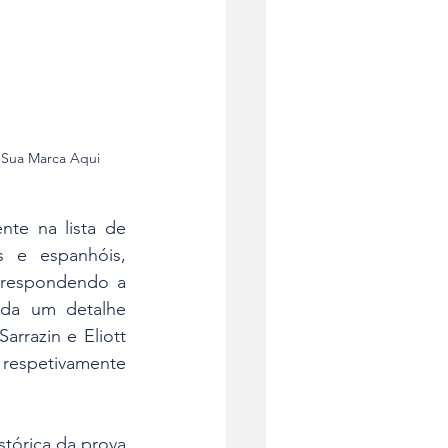
a Sua Marca Aqui
te na lista de 
s e espanhóis, 
rrespondendo a 
nda um detalhe 
rrazin e Eliott 
respetivamente 
stórica da prova 