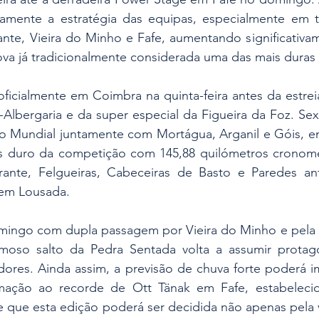
amente a estratégia das equipas, especialmente em tr
nte, Vieira do Minho e Fafe, aumentando significativam
ova já tradicionalmente considerada uma das mais dura
ficialmente em Coimbra na quinta-feira antes da estrei
Albergaria e da super especial da Figueira da Foz. Sext
o Mundial juntamente com Mortágua, Arganil e Góis, e
s duro da competição com 145,88 quilómetros cronome
nte, Felgueiras, Cabeceiras de Basto e Paredes ant
 em Lousada.
omingo com dupla passagem por Vieira do Minho e pela i
moso salto da Pedra Sentada volta a assumir protag
dores. Ainda assim, a previsão de chuva forte poderá i
imação ao recorde de Ott Tänak em Fafe, estabeleci
e que esta edição poderá ser decidida não apenas pela 