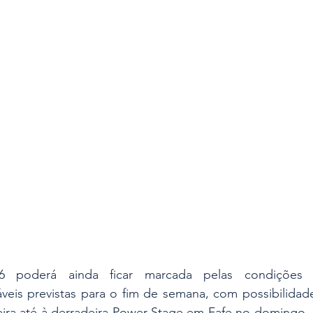
 poderá ainda ficar marcada pelas condições me
áveis previstas para o fim de semana, com possibilidad
feira até à derradeira Power Stage em Fafe no domingo.