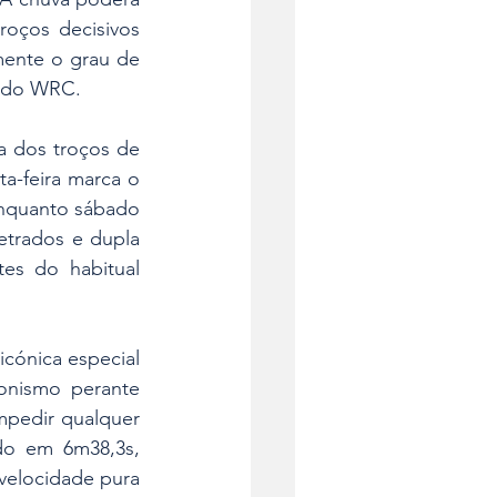
oços decisivos 
ente o grau de 
s do WRC.
a dos troços de 
a-feira marca o 
nquanto sábado 
trados e dupla 
es do habitual 
cónica especial 
onismo perante 
mpedir qualquer 
do em 6m38,3s, 
velocidade pura 