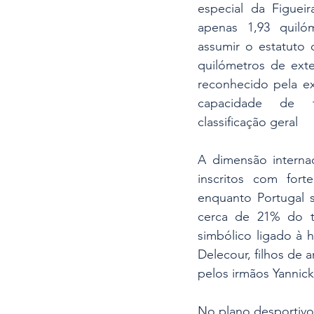
especial da Figuei
apenas 1,93 quiló
assumir o estatuto 
quilómetros de exte
reconhecido pela ex
capacidade de fa
classificação geral
A dimensão internac
inscritos com fort
enquanto Portugal 
cerca de 21% do to
simbólico ligado à 
Delecour, filhos de
pelos irmãos Yannic
No plano desportivo, 