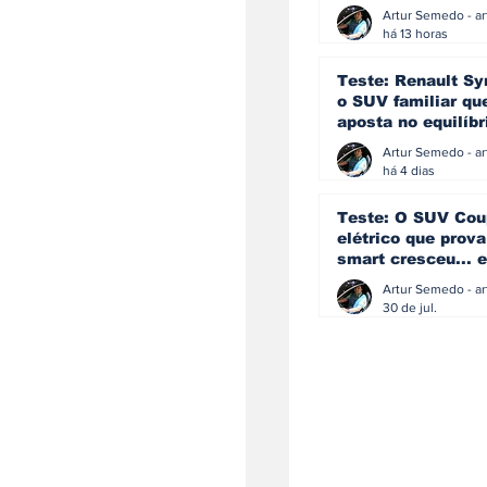
eficiência e
simplicidade aind
há 13 horas
podem andar junt
Teste: Renault Sy
o SUV familiar qu
aposta no equilíbr
ainda acredita na
manual
há 4 dias
Teste: O SUV Cou
elétrico que prova
smart cresceu... e
amadureceu
30 de jul.