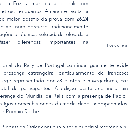
ra da Foz, a mais curta do rali com 
metros, enquanto Amarante volta a 
de maior desafio da prova com 26,24 
nsão, num percurso tradicionalmente 
igência técnica, velocidade elevada e 
zer diferenças importantes na 
Posicione 
ional do Rally de Portugal continua igualmente eviden
e presença estrangeira, particularmente de francese
surge representado por 28 pilotos e navegadores, co
tal de participantes. A edição deste ano inclui ai
herança do Mundial de Ralis com a presença de Pablo Sa
 antigos nomes históricos da modalidade, acompanhados 
k e Romain Roche.
Sébastien Ogier continua a ser a principal referência hi