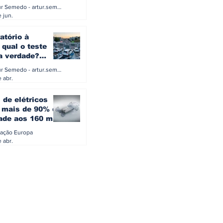
a eletrificação
Artur Semedo - artur.semedo@publiracing.pt
Combustíveis e Lubrificant
 jun.
atório à
 qual o teste
 a verdade?
PA ou o rigoroso
Artur Semedo - artur.semedo@publiracing.pt
O
 abr.
 de elétricos
mais de 90% da
ade aos 160 mil
safiam mitos do
ação Europa
o
 abr.