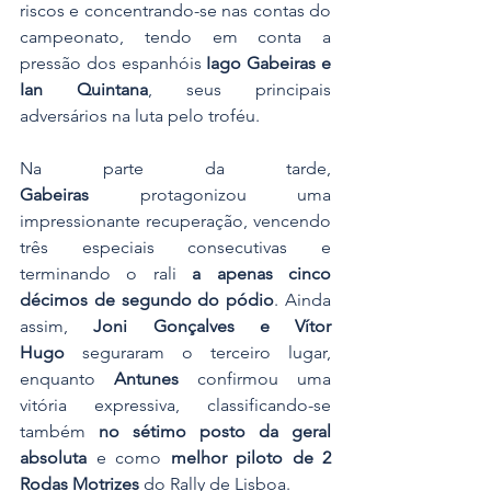
riscos e concentrando-se nas contas do 
campeonato, tendo em conta a 
pressão dos espanhóis 
Iago Gabeiras e 
Ian Quintana
, seus principais 
adversários na luta pelo troféu.
Na parte da tarde, 
Gabeiras
 protagonizou uma 
impressionante recuperação, vencendo 
três especiais consecutivas e 
terminando o rali 
a apenas cinco 
décimos de segundo do pódio
. Ainda 
assim, 
Joni Gonçalves e Vítor 
Hugo
 seguraram o terceiro lugar, 
enquanto 
Antunes
 confirmou uma 
vitória expressiva, classificando-se 
também 
no sétimo posto da geral 
absoluta
 e como 
melhor piloto de 2 
Rodas Motrizes
 do Rally de Lisboa.