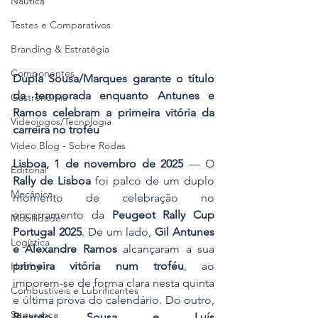
Náutica
Testes e Comparativos
Branding & Estratégia
Componentes
Dupla Sousa/Marques garante o título 
da temporada enquanto Antunes e 
Gastronomia
Ramos celebram a primeira vitória da 
Videojogos/Tecnologia
carreira no troféu
Vídeo Blog - Sobre Rodas
Lisboa, 1 de novembro de 2025
 — O 
Editorial
Rally de Lisboa
 foi palco de um duplo 
Mecânica
momento de celebração no 
encerramento da 
Peugeot Rally Cup 
Mobilidade
Portugal 2025
. De um lado, 
Gil Antunes 
Logística
e Alexandre Ramos
 alcançaram a sua 
primeira vitória num troféu
, ao 
Hobby
imporem-se de forma clara nesta quinta 
Combustíveis e Lubrificantes
e última prova do calendário. Do outro, 
Segurança
Ricardo Sousa e Luís 