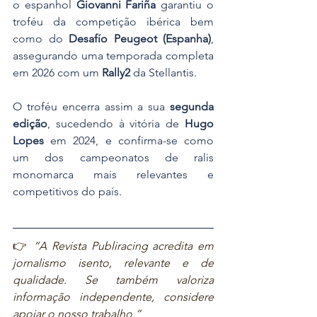
o espanhol 
Giovanni Fariña
 garantiu o 
troféu da competição ibérica bem 
como do 
Desafío Peugeot (Espanha)
, 
assegurando uma temporada completa 
em 2026 com um 
Rally2
 da Stellantis.
O troféu encerra assim a sua 
segunda 
edição
, sucedendo à vitória de 
Hugo 
Lopes
 em 2024, e confirma-se como 
um dos campeonatos de ralis 
monomarca mais relevantes e 
competitivos do país.
👉 
“A Revista Publiracing acredita em 
jornalismo isento, relevante e de 
qualidade. Se também valoriza 
informação independente, considere 
apoiar o nosso trabalho.”  