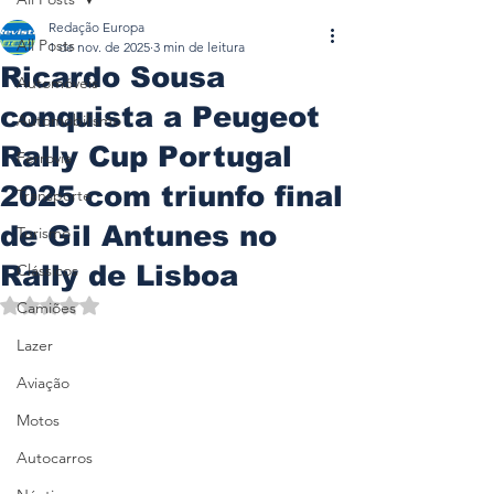
Redação Europa
All Posts
1 de nov. de 2025
3 min de leitura
Ricardo Sousa
Automóveis
conquista a Peugeot
Automobilismo
Rally Cup Portugal
Ferrovia
2025 com triunfo final
Transporte
de Gil Antunes no
Turismo
Rally de Lisboa
Clássicos
Avaliado com NaN de 5 estrelas.
Camiões
Lazer
Aviação
Motos
Autocarros