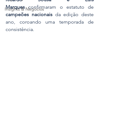
Marques
 confirmaram o estatuto de 
Insights & Negócios
campeões nacionais
 da edição deste 
ano, coroando uma temporada de 
consistência.