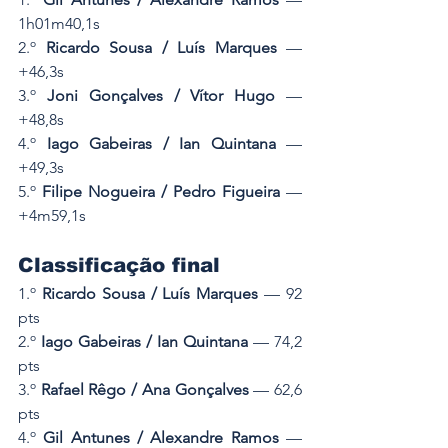
1h01m40,1s
2.º 
Ricardo Sousa / Luís Marques
 — 
+46,3s
3.º 
Joni Gonçalves / Vítor Hugo
 — 
+48,8s
4.º 
Iago Gabeiras / Ian Quintana
 — 
+49,3s
5.º 
Filipe Nogueira / Pedro Figueira
 — 
+4m59,1s
Classificação final 
1.º 
Ricardo Sousa / Luís Marques
 — 92 
pts
2.º 
Iago Gabeiras / Ian Quintana
 — 74,2 
pts
3.º 
Rafael Rêgo / Ana Gonçalves
 — 62,6 
pts
4.º 
Gil Antunes / Alexandre Ramos
 — 