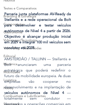
Náutica
Testes e Comparativos
Parceria junta plataformas AV-Ready da 
Branding & Estratégia
Stellantis e a rede operacional da Bolt 
Componentes
para desenvolver e testar veículos 
autónomos de Nível 4 a partir de 2026. 
Gastronomia
Objectivo é alcançar produção inicial 
Videojogos/Tecnologia
em 2029 e integrar 100 mil veículos sem 
condutor até 2035.
Vídeo Blog - Sobre Rodas
Editorial
AMSTERDÃO / TALLINN — Stellantis e 
Mecânica
Bolt anunciaram uma parceria 
estratégica que poderá redefinir o 
Mobilidade
futuro da mobilidade europeia. As duas 
Logística
empresas vão cooperar no 
desenvolvimento e na implantação de 
Hobby
veículos autónomos de Nível 4
 — 
Combustíveis e Lubrificantes
totalmente sem condutor — 
Segurança
destinados a operações comerciais em 