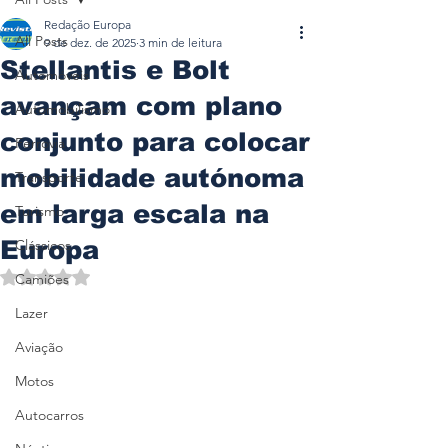
Redação Europa
All Posts
9 de dez. de 2025
3 min de leitura
Stellantis e Bolt
Automóveis
avançam com plano
Automobilismo
conjunto para colocar
Ferrovia
mobilidade autónoma
Transporte
em larga escala na
Turismo
Europa
Clássicos
Avaliado com NaN de 5 estrelas.
Camiões
Lazer
Aviação
Motos
Autocarros