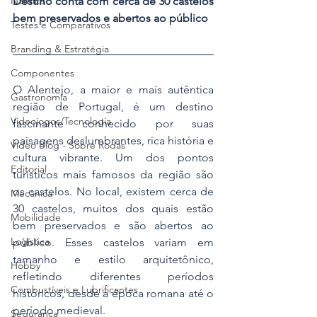
Destino conta com cerca de 30 castelos 
Náutica
bem preservados e abertos ao público
Testes e Comparativos
Branding & Estratégia
Componentes
O Alentejo, a maior e mais autêntica 
Gastronomia
região de Portugal, é um destino 
Videojogos/Tecnologia
fascinante conhecido por suas 
paisagens deslumbrantes, rica história e 
Vídeo Blog - Sobre Rodas
cultura vibrante. Um dos pontos 
Editorial
turísticos mais famosos da região são 
os castelos. No local, existem cerca de 
Mecânica
30 castelos, muitos dos quais estão 
Mobilidade
bem preservados e são abertos ao 
Logística
público. Esses castelos variam em 
tamanho e estilo arquitetônico, 
Hobby
refletindo diferentes períodos 
Combustíveis e Lubrificantes
históricos, desde a época romana até o 
período medieval.
Segurança