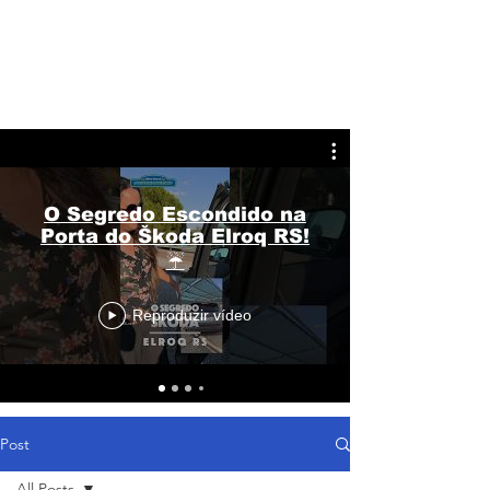
O Segredo Escondido na
Porta do Škoda Elroq RS!
☔
Reproduzir vídeo
Post
All Posts