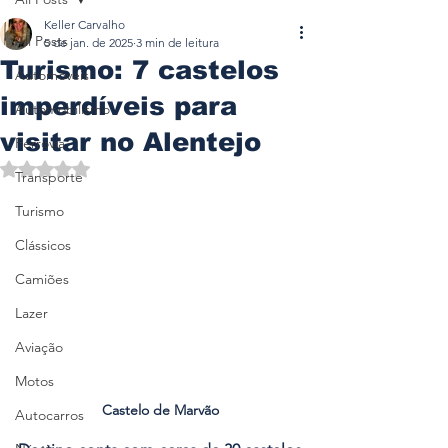
Keller Carvalho
All Posts
5 de jan. de 2025
3 min de leitura
Turismo: 7 castelos
Automóveis
imperdíveis para
Automobilismo
visitar no Alentejo
Ferrovia
Avaliado com NaN de 5 estrelas.
Transporte
Turismo
Clássicos
Camiões
Lazer
Aviação
Motos
Castelo de Marvão
Autocarros