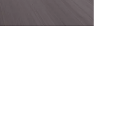
Redação Europa
9 de set. de 2025
2 min de leitura
Adamastor Furia
conquista o público
no Caramulo