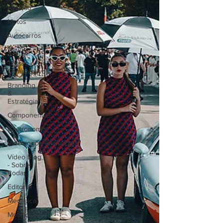
Aviação
Motos
Autocarros
Náutica
Testes e
Comparativos
Branding
&
Estratégia
Componentes
Gastronomia
Videojogos/Tecnologia
Vídeo Blog
- Sobre
Rodas
Editorial
Mecânica
Mobilidade