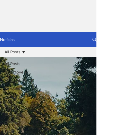
Notícias
All Posts
All Posts
Automóveis
Automobilismo
Ferrovia
Transporte
Turismo
Clássicos
Camiões
Lazer