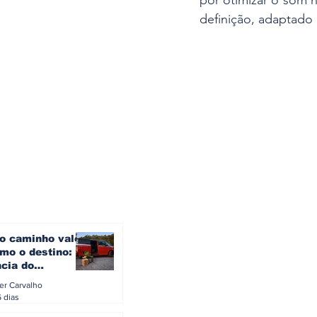
por otimizar o som n
definição, adaptado
o caminho vale
mo o destino: a
ncia do
gen ID. Buzz
ler Carvalho
verão europeu
6 dias