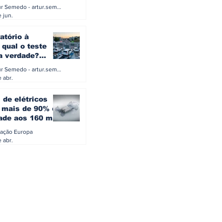
a eletrificação
Artur Semedo - artur.semedo@publiracing.pt
Combustíveis e Lubrificant
 jun.
atório à
 qual o teste
 a verdade?
PA ou o rigoroso
Artur Semedo - artur.semedo@publiracing.pt
O
 abr.
 de elétricos
mais de 90% da
ade aos 160 mil
safiam mitos do
ação Europa
o
 abr.