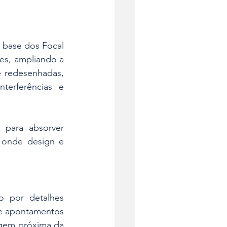
 base dos Focal 
s, ampliando a 
e redesenhadas, 
erferências e 
 para absorver 
 onde design e 
o por detalhes 
 e apontamentos 
gem próxima da 