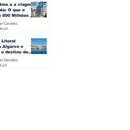
itmo e a viagem
da: O que a
e 890 Milhões à
revela sobre a
ler Carvalho
a do turista na
e jul.
 Litoral
a Algarve e
 o destino de
referido dos
ler Carvalho
eses
e jul.