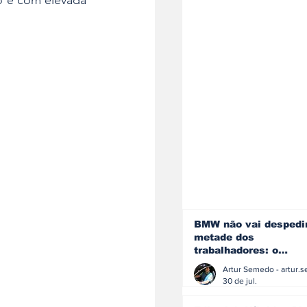
o e com elevada 
BMW não vai despedi
metade dos
trabalhadores: o
problema é o jornali
que muitos decidiram
30 de jul.
fazer