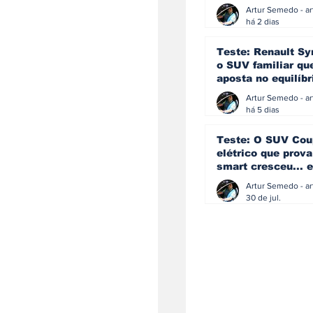
eficiência e
simplicidade aind
há 2 dias
podem andar junt
Teste: Renault Sy
o SUV familiar qu
aposta no equilíbr
ainda acredita na
manual
há 5 dias
Teste: O SUV Cou
elétrico que prova
smart cresceu... e
amadureceu
30 de jul.