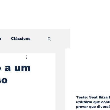
o
Clássicos
es e Comparativos
o a um
so
ogia
a
Hobby
Teste: Seat Ibiza 
utilitário que cont
provar que divers