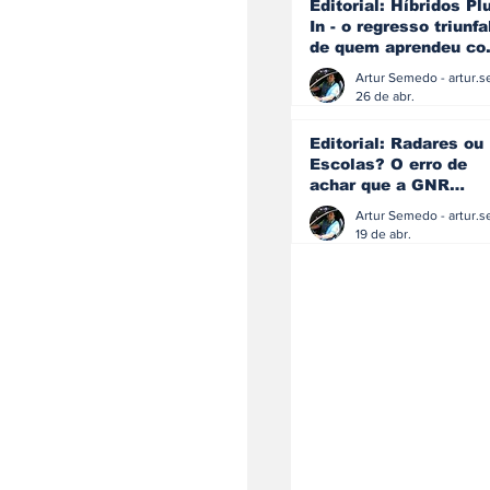
Editorial: Híbridos Pl
In - o regresso triunfa
de quem aprendeu c
os erros do passado
26 de abr.
Editorial: Radares ou
Escolas? O erro de
achar que a GNR
resolve o que a
educação falhou
19 de abr.