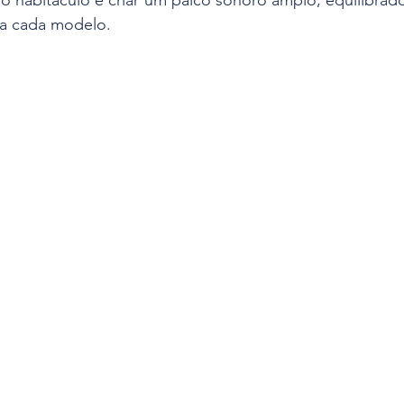
o habitáculo e criar um palco sonoro amplo, equilibrad
 a cada modelo.