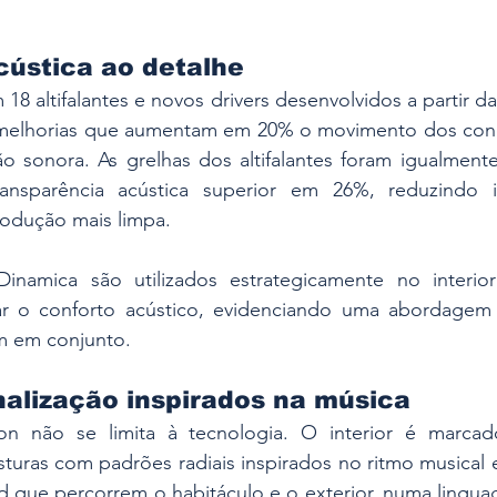
cústica ao detalhe
18 altifalantes e novos drivers desenvolvidos a partir da
melhorias que aumentam em 20% o movimento dos cone
ão sonora. As grelhas dos altifalantes foram igualment
nsparência acústica superior em 26%, reduzindo int
odução mais limpa.
inamica são utilizados estrategicamente no interior
ar o conforto acústico, evidenciando uma abordagem
m em conjunto.
alização inspirados na música
ion não se limita à tecnologia. O interior é marcad
sturas com padrões radiais inspirados no ritmo musical
ue percorrem o habitáculo e o exterior, numa lingua