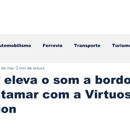
utomobilismo
Ferrovia
Transporte
Turism
 de mar.
2 min de leitura
ação
Motos
Autocarros
Náutica
Test
 eleva o som a bord
atamar com a Virtuo
Componentes
Gastronomia
Videojogos/Tecnol
ion
Editorial
Mecânica
Mobilidade
Logístic
e 5 estrelas.