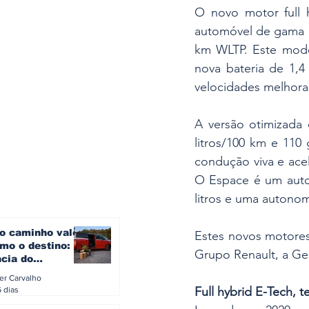
O novo motor full h
automóvel de gama 
km WLTP. Este mode
nova bateria de 1,4
velocidades melhor
A versão otimizada 
litros/100 km e 110
condução viva e acel
O Espace é um auto
litros e uma autonom
o caminho vale
Estes novos motores
mo o destino: a
Grupo Renault, a Ge
ncia do
gen ID. Buzz
ler Carvalho
verão europeu
Full hybrid E-Tech, 
6 dias