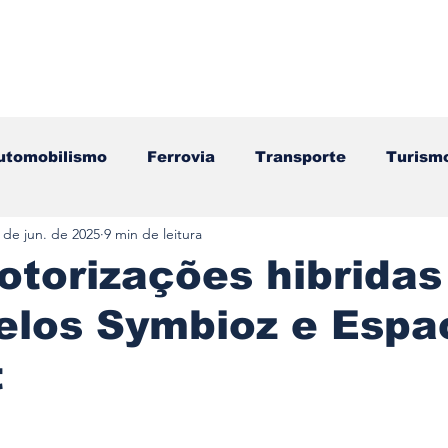
utomobilismo
Ferrovia
Transporte
Turism
 de jun. de 2025
9 min de leitura
ação
Motos
Autocarros
Náutica
Test
torizações hibridas
elos Symbioz e Espa
Componentes
Gastronomia
Videojogos/Tecnol
t
Editorial
Mecânica
Mobilidade
Logístic
e 5 estrelas.