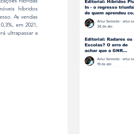
ações híbridas 
Editorial: Híbridos Pl
In - o regresso triunfa
veis híbridos 
de quem aprendeu c
sso. As vendas 
os erros do passado
0,3%, em 2021, 
26 de abr.
á ultrapassar a 
Editorial: Radares ou
Escolas? O erro de
achar que a GNR
resolve o que a
educação falhou
19 de abr.