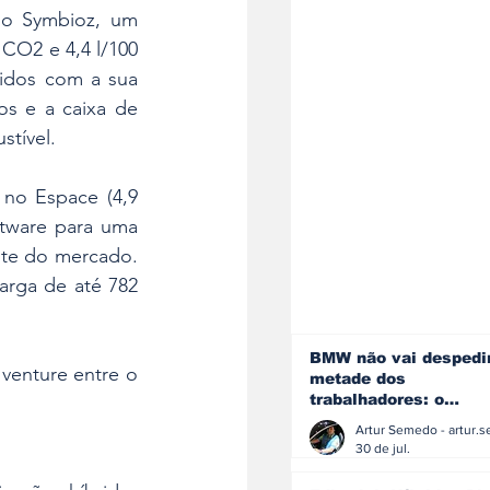
no Symbioz, um 
O2 e 4,4 l/100 
idos com a sua 
s e a caixa de 
tível.
no Espace (4,9 
tware para uma 
nte do mercado. 
rga de até 782 
BMW não vai despedi
venture entre o 
metade dos
trabalhadores: o
problema é o jornali
que muitos decidiram
30 de jul.
fazer