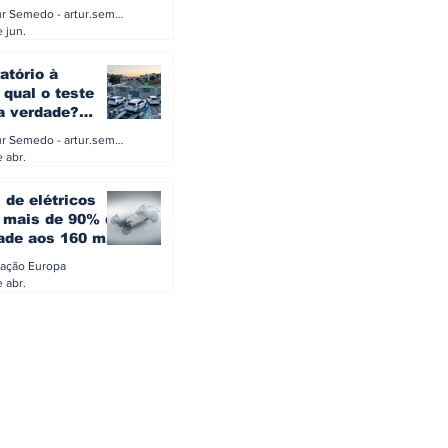
a eletrificação
Artur Semedo - artur.semedo@publiracing.pt
Combustíveis e Lubrificant
 jun.
atório à
 qual o teste
 a verdade?
PA ou o rigoroso
Artur Semedo - artur.semedo@publiracing.pt
O
 abr.
 de elétricos
mais de 90% da
ade aos 160 mil
safiam mitos do
ação Europa
o
 abr.