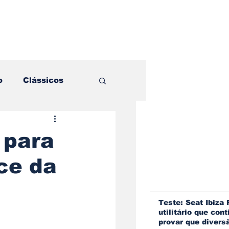
o
Clássicos
es e Comparativos
 para
ce da
ogia
a
Hobby
Teste: Seat Ibiza 
utilitário que cont
provar que divers