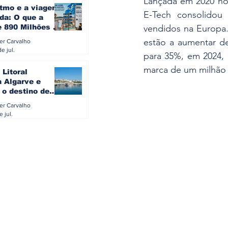
Lançada em 2020 no 
itmo e a viagem
E-Tech consolidou
da: O que a
e 890 Milhões à
vendidos na Europa.
revela sobre a
estão a aumentar de
ler Carvalho
a do turista na
e jul.
para 35%, em 2024, e
marca de um milhão 
 Litoral
a Algarve e
 o destino de
referido dos
ler Carvalho
eses
e jul.