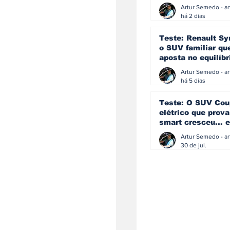
eficiência e
simplicidade aind
há 2 dias
podem andar junt
Teste: Renault Sy
o SUV familiar qu
aposta no equilíbr
ainda acredita na
manual
há 5 dias
Teste: O SUV Cou
elétrico que prova
smart cresceu... e
amadureceu
30 de jul.