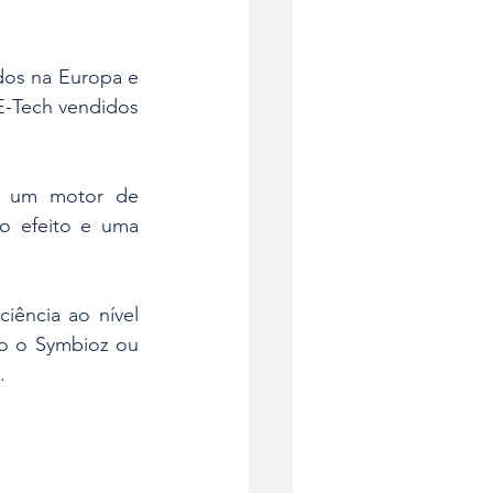
os na Europa e 
E-Tech vendidos 
m um motor de 
o efeito e uma 
ência ao nível 
o o Symbioz ou 
.