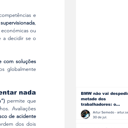
 competências e 
l supervisionada
, 
 económicas ou 
 a decidir se o 
se com soluções 
os globalmente 
ventar nada
BMW não vai despedi
metade dos
”)
 permite que 
trabalhadores: o
os. Avaliações 
problema é o jornali
que muitos decidiram
isco de acidente 
30 de jul.
fazer
ordem dos dois 