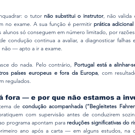
nquadrar: o tutor 
não substitui o instrutor
, não valida
m no exame. A sua função é permitir 
prática adiciona
s alunos só conseguem em número limitado, por razões
 de condução continua a avaliar, a diagnosticar falhas e
 não — apto a ir a exame.
sce do nada. Pelo contrário, 
Portugal está a alinhar-
tros países europeus e fora da Europa
, com resultad
m regulados.
lá fora — e por que não estamos a in
stema de 
condução acompanhada (“Begleitetes Fahren
pratiquem com supervisão antes de conduzirem sozinh
 ao programa apontam para 
reduções significativas do r
rimeiro ano após a carta — em alguns estudos, na 