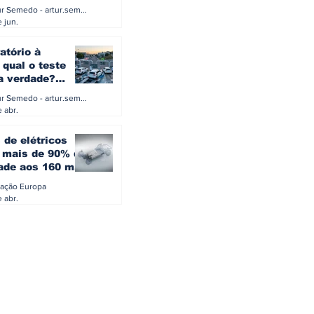
a eletrificação
Artur Semedo - artur.semedo@publiracing.pt
Combustíveis e Lubrificant
 jun.
atório à
 qual o teste
 a verdade?
PA ou o rigoroso
Artur Semedo - artur.semedo@publiracing.pt
O
 abr.
 de elétricos
mais de 90% da
ade aos 160 mil
safiam mitos do
ação Europa
o
 abr.