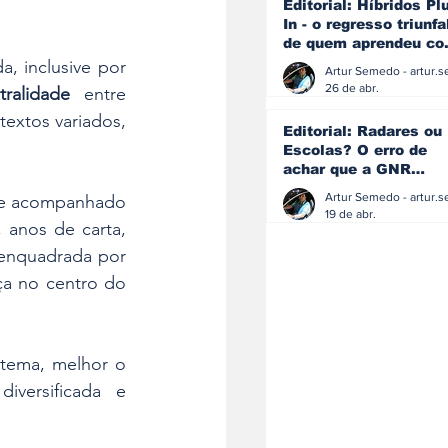
Editorial: Híbridos Pl
In - o regresso triunfa
de quem aprendeu c
os erros do passado
, inclusive por 
26 de abr.
ralidade
 entre 
extos variados, 
Editorial: Radares ou
Escolas? O erro de
achar que a GNR
resolve o que a
ue acompanhado 
educação falhou
19 de abr.
anos de carta, 
enquadrada por 
a no centro do 
tema, melhor o 
diversificada e 