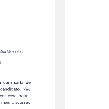
a Sua Marca Aqui
s.
a com carta de 
 candidato
. Não 
cer esse papel. 
mais discussão 