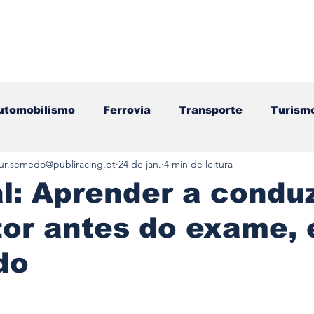
utomobilismo
Ferrovia
Transporte
Turism
tur.semedo@publiracing.pt
24 de jan.
4 min de leitura
ação
Motos
Autocarros
Náutica
Test
al: Aprender a conduz
or antes do exame, 
Componentes
Gastronomia
Videojogos/Tecnol
do
Editorial
Mecânica
Mobilidade
Logístic
e 5 estrelas.