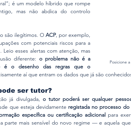
eral”; é um modelo híbrido que rompe 
igo, mas não abdica do controlo 
o são ilegítimos. O 
ACP
, por exemplo, 
upações com potenciais riscos para a 
. Leio esses alertas com atenção, mas 
são diferente: 
o problema não é a 
Posicione 
— é o desenho das regras que o 
cisamente aí que entram os dados que já são conhecido
pode ser tutor?
ão já divulgada, 
o tutor poderá ser qualquer pesso
sde que esteja devidamente 
registada no processo do
formação específica ou certificação adicional
 para exer
 a parte mais sensível do novo regime — e aquela que 