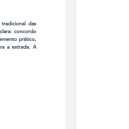
radicional das 
lara: concordo 
mento prático, 
a a estrada. A 