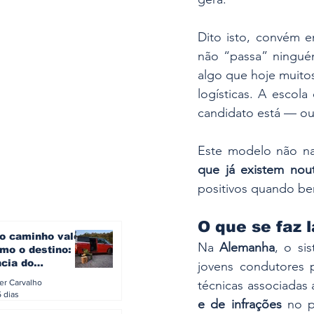
Dito isto, convém e
não “passa” ningué
algo que hoje muito
logísticas. A escola
candidato está — ou
Este modelo não na
que já existem nou
positivos quando be
O que se faz 
o caminho vale
Na 
Alemanha
, o si
mo o destino: a
ncia do
jovens condutores 
gen ID. Buzz
ler Carvalho
técnicas associadas
verão europeu
5 dias
e de infrações
 no p