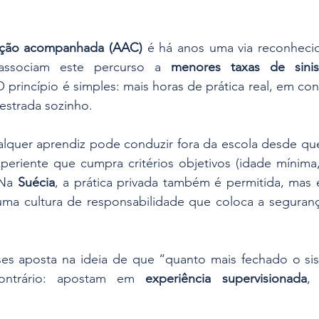
ção acompanhada (AAC)
 é há anos uma via reconhecida
associam este percurso a 
menores taxas de sinist
 princípio é simples: mais horas de prática real, em cont
 estrada sozinho.
alquer aprendiz pode conduzir fora da escola desde q
eriente que cumpra critérios objetivos (idade mínima, 
Na 
Suécia
, a prática privada também é permitida, mas 
 uma cultura de responsabilidade que coloca a seguranç
s aposta na ideia de que “quanto mais fechado o sis
ontrário: apostam em 
experiência supervisionada
, 