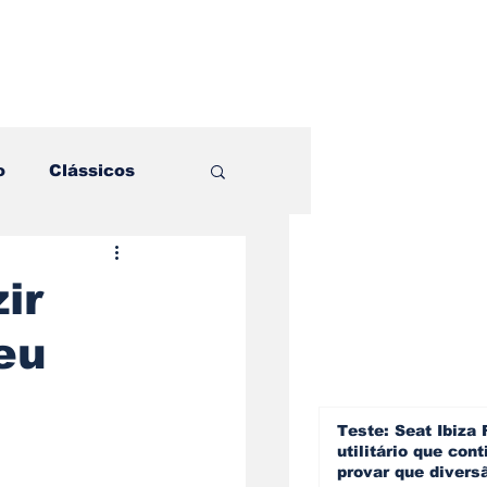
o
Clássicos
es e Comparativos
ir
eu
ogia
a
Hobby
Teste: Seat Ibiza 
utilitário que cont
provar que divers