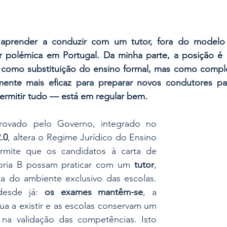
 aprender a conduzir com um tutor, fora do modelo t
ar polémica em Portugal. Da minha parte, a posição é c
como substituição do ensino formal, mas como comple
lmente mais eficaz para preparar novos condutores par
ermitir tudo — está em regular bem.
ovado pelo Governo, integrado no 
.0
, altera o Regime Jurídico do Ensino 
mite que os candidatos à carta de 
ria B possam praticar com um 
tutor
, 
a do ambiente exclusivo das escolas. 
desde já: 
os exames mantêm-se
, a 
nua a existir e as escolas conservam um 
na validação das competências. Isto 