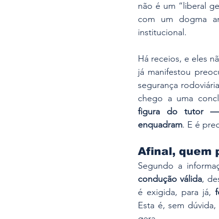
não é um “liberal g
com um dogma ant
institucional.
Há receios, e eles nã
já manifestou preoc
segurança rodoviária
chego a uma conclu
figura do tutor 
enquadram
. E é pre
Afinal, quem 
Segundo a informaç
condução válida
, de
é exigida, para já, 
Esta é, sem dúvida,
gera.