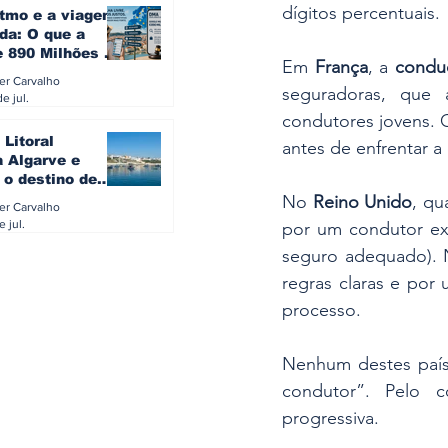
dígitos percentuais.
itmo e a viagem
da: O que a
e 890 Milhões à
Em 
França
, a 
condu
revela sobre a
ler Carvalho
a do turista na
seguradoras, que 
e jul.
condutores jovens. O
 Litoral
antes de enfrentar a
a Algarve e
 o destino de
referido dos
No 
Reino Unido
, qu
ler Carvalho
eses
e jul.
por um condutor exp
seguro adequado). 
regras claras e por
processo.
Nenhum destes paíse
condutor”. Pelo c
progressiva.