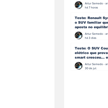
eficiência e
simplicidade aind
há 7 horas
podem andar junt
Teste: Renault Sy
o SUV familiar qu
aposta no equilíbr
ainda acredita na
manual
há 3 dias
Teste: O SUV Cou
elétrico que prova
smart cresceu... e
amadureceu
30 de jul.