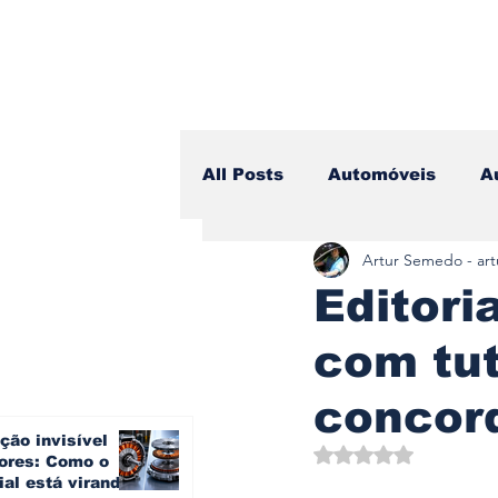
All Posts
Automóveis
A
Artur Semedo - ar
Camiões
Lazer
Avi
Editori
com tut
Branding & Estratégia
concor
ção invisível
Vídeo Blog - Sobre Rodas
Avaliado com NaN d
ores: Como o
ial está virando