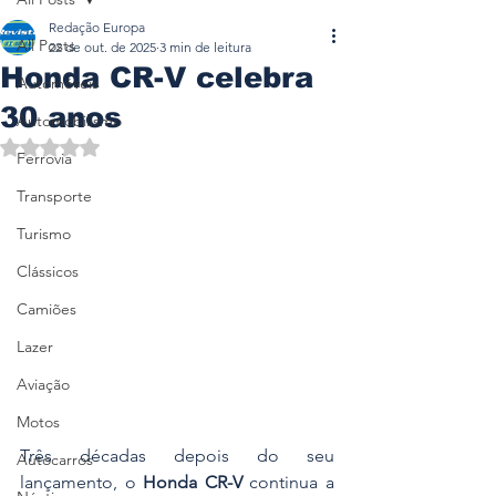
Redação Europa
All Posts
22 de out. de 2025
3 min de leitura
Honda CR-V celebra
Automóveis
30 anos
Automobilismo
Avaliado com NaN de 5 estrelas.
Ferrovia
Transporte
Turismo
Clássicos
Camiões
Lazer
Aviação
Motos
Três décadas depois do seu 
Autocarros
lançamento, o 
Honda CR-V
 continua a 