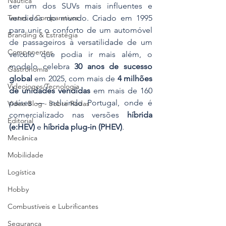
Náutica
ser um dos SUVs mais influentes e 
Testes e Comparativos
vendidos do mundo. Criado em 1995 
para unir o conforto de um automóvel 
Branding & Estratégia
de passageiros à versatilidade de um 
Componentes
veículo que podia ir mais além, o 
modelo celebra 
30 anos de sucesso 
Gastronomia
global
 em 2025, com mais de 
4 milhões 
Videojogos/Tecnologia
de unidades vendidas
 em mais de 160 
países — incluindo Portugal, onde é 
Vídeo Blog - Sobre Rodas
comercializado nas versões 
híbrida 
Editorial
(e:HEV)
 e 
híbrida plug-in (PHEV)
.
Mecânica
Mobilidade
Logística
Hobby
Combustíveis e Lubrificantes
Segurança