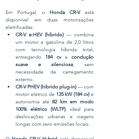
Em Portugal, o 
Honda CR-V
 está 
disponível em duas motorizações 
eletrificadas:
CR-V e:HEV (híbrido)
 — combina 
um motor a gasolina de 2,0 litros 
com tecnologia híbrida total, 
entregando 
184 cv
 e 
condução 
suave e silenciosa
, sem 
necessidade de carregamento 
externo.
CR-V PHEV (híbrido plug-in)
 — com 
motor elétrico de 
135 kW (184 cv)
 e 
autonomia até 
82 km em modo 
100% elétrico (WLTP)
, ideal para 
deslocações urbanas e viagens 
longas com zero emissões locais.
O 
Honda CR-V Hybrid
 está disponível 