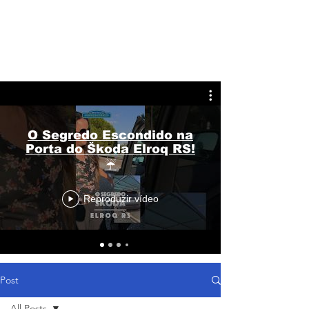
O Segredo Escondido na
Porta do Škoda Elroq RS!
☔
Reproduzir vídeo
Post
All Posts