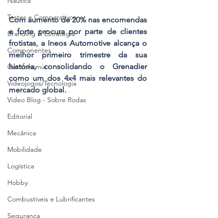
Náutica
Testes e Comparativos
Com aumento de 20% nas encomendas 
e forte procura por parte de clientes 
Branding & Estratégia
frotistas, a Ineos Automotive alcança o 
Componentes
melhor primeiro trimestre da sua 
história, consolidando o Grenadier 
Gastronomia
como um dos 4x4 mais relevantes do 
Videojogos/Tecnologia
mercado global.
Vídeo Blog - Sobre Rodas
Editorial
Mecânica
Mobilidade
Logística
Hobby
Combustíveis e Lubrificantes
Segurança