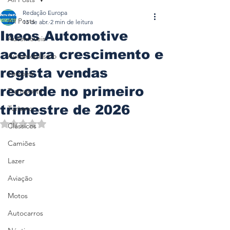
Redação Europa
All Posts
13 de abr.
2 min de leitura
Ineos Automotive
Automóveis
acelera crescimento e
Automobilismo
regista vendas
Ferrovia
recorde no primeiro
Transporte
trimestre de 2026
Turismo
Avaliado com NaN de 5 estrelas.
Clássicos
Camiões
Lazer
Aviação
Motos
Autocarros