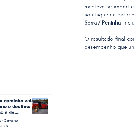
manteve-se impertur
ao ataque na parte 
Serra / Peninha
, incl
O resultado final c
desempenho que uniu 
o caminho vale
mo o destino: a
ncia do
gen ID. Buzz
ler Carvalho
verão europeu
5 dias