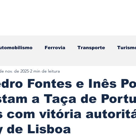
utomobilismo
Ferrovia
Transporte
Turism
de nov. de 2025
2 min de leitura
ação
Motos
Autocarros
Náutica
Test
dro Fontes e Inês P
tam a Taça de Portu
Componentes
Gastronomia
Videojogos/Tecnol
s com vitória autorit
Editorial
Mecânica
Mobilidade
Logístic
y de Lisboa