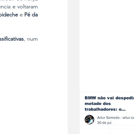
cia e voltaram 
bideche
 e 
Pé da 
sificativas
, num 
BMW não vai despedi
metade dos
trabalhadores: o
problema é o jornali
que muitos decidiram
30 de jul.
fazer