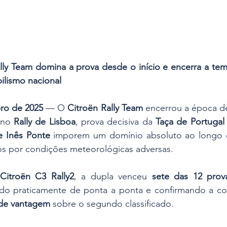
lly Team domina a prova desde o início e encerra a tem
lismo nacional
ro de 2025
 — O 
Citroën Rally Team
 encerrou a época d
 no 
Rally de Lisboa
, prova decisiva da 
Taça de Portugal 
e Inês Ponte
 imporem um domínio absoluto ao longo d
s por condições meteorológicas adversas.
Citroën C3 Rally2
, a dupla venceu 
sete das 12 prova
ndo praticamente de ponta a ponta e confirmando a con
de vantagem
 sobre o segundo classificado.