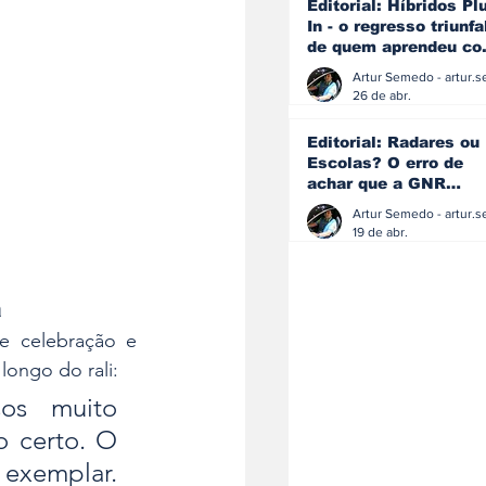
Editorial: Híbridos Pl
In - o regresso triunfa
de quem aprendeu c
os erros do passado
26 de abr.
Editorial: Radares ou
Escolas? O erro de
achar que a GNR
resolve o que a
educação falhou
19 de abr.
a
e celebração e 
longo do rali:
os muito 
 certo. O 
 exemplar. 