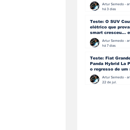
ainda acredita na
manual
há 3 dias
Teste: O SUV Cou
elétrico que prova
smart cresceu... e
amadureceu
há 7 dias
Teste: Fiat Grand
Panda Hybrid La P
o regresso de um 
que percebeu que
evoluir não signif
22 de jul.
perder a identida