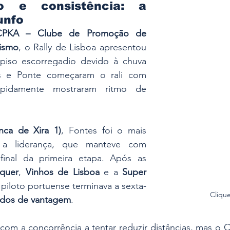
o e consistência: a 
unfo
CPKA – Clube de Promoção de 
lismo
, o Rally de Lisboa apresentou 
piso escorregadio devido à chuva 
es e Ponte começaram o rali com 
apidamente mostraram ritmo de 
nca de Xira 1)
, Fontes foi o mais 
 a liderança, que manteve com 
final da primeira etapa. Após as 
quer
, 
Vinhos de Lisboa
 e a 
Super 
 piloto portuense terminava a sexta-
Cliqu
ndos de vantagem
.
m a concorrência a tentar reduzir distâncias, mas o Ci