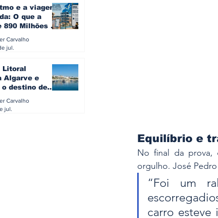
itmo e a viagem
da: O que a
e 890 Milhões à
revela sobre a
ler Carvalho
a do turista na
e jul.
 Litoral
a Algarve e
 o destino de
referido dos
ler Carvalho
eses
e jul.
Equilíbrio e t
No final da prova,
orgulho. José Pedro 
“Foi um ra
escorregadios
carro esteve 