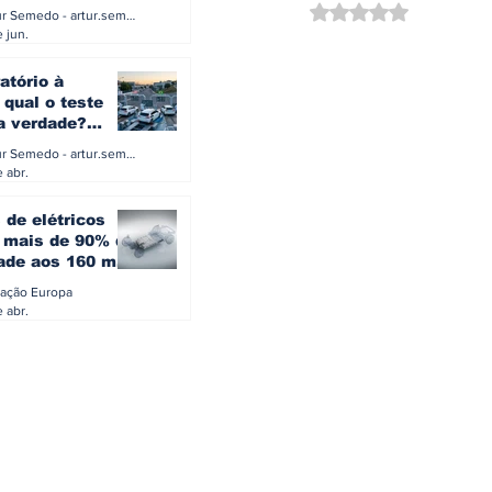
a eletrificação
Avaliado com NaN d
Artur Semedo - artur.semedo@publiracing.pt
Combustíveis e Lubrificant
 jun.
atório à
 qual o teste
 a verdade?
PA ou o rigoroso
Artur Semedo - artur.semedo@publiracing.pt
O
 abr.
 de elétricos
mais de 90% da
ade aos 160 mil
safiam mitos do
ação Europa
o
 abr.