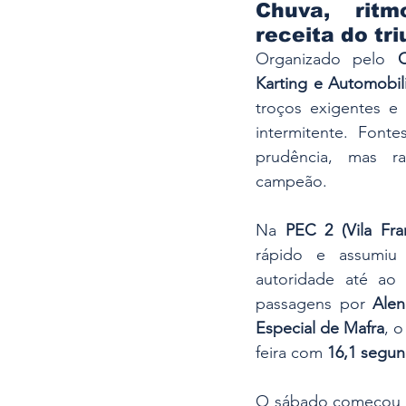
Chuva, ritm
receita do tri
Organizado pelo 
Karting e Automobi
troços exigentes e 
intermitente. Font
prudência, mas r
campeão.
Na 
PEC 2 (Vila Fra
rápido e assumiu
autoridade até ao 
passagens por 
Alen
Especial de Mafra
, o
feira com 
16,1 segu
O sábado começou co