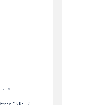
e AQUI
troën C3 Rally2 