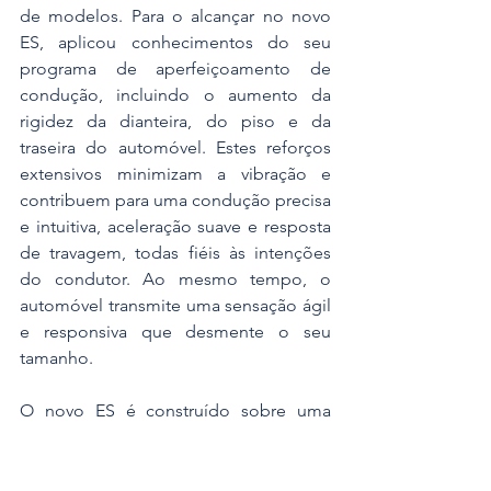
de modelos. Para o alcançar no novo 
ES, aplicou conhecimentos do seu 
programa de aperfeiçoamento de 
condução, incluindo o aumento da 
rigidez da dianteira, do piso e da 
traseira do automóvel. Estes reforços 
extensivos minimizam a vibração e 
contribuem para uma condução precisa 
e intuitiva, aceleração suave e resposta 
de travagem, todas fiéis às intenções 
do condutor. Ao mesmo tempo, o 
automóvel transmite uma sensação ágil 
e responsiva que desmente o seu 
tamanho.
O novo ES é construído sobre uma 
plataforma global de arquitetura-K da 
Lexus redesenhada para acomodar 
motorizações híbridas e totalmente 