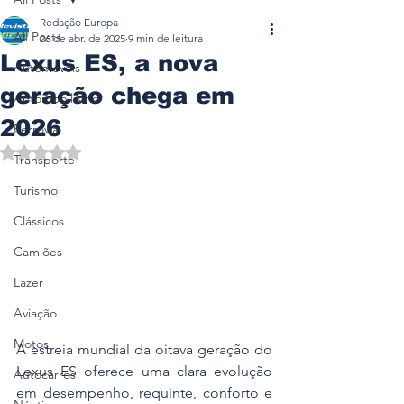
Redação Europa
All Posts
26 de abr. de 2025
9 min de leitura
Lexus ES, a nova
Automóveis
geração chega em
Automobilismo
2026
Ferrovia
Avaliado com NaN de 5 estrelas.
Transporte
Turismo
Clássicos
Camiões
Lazer
Aviação
Motos
A estreia mundial da oitava geração do 
Lexus ES oferece uma clara evolução 
Autocarros
em desempenho, requinte, conforto e 