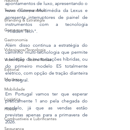
Náutica
apontamentos de luxo, apresentando o 
novo Sistema Multimédia da Lexus e 
Testes e Comparativos
apresenta interruptores de painel de 
Branding & Estratégia
instrumentos com a tecnologia 
Componentes
"Hidden Tech".
Gastronomia
Além disso continua a estratégia do 
Videojogos/Tecnologia
caminho multi-tecnologia que permite 
a seleção de motorizações híbridas, ou 
Vídeo Blog - Sobre Rodas
do primeiro modelo ES totalmente 
Editorial
elétrico, com opção de tração dianteira 
Mecânica
ou integral.
Mobilidade
Em Portugal vamos ter que esperar 
Logística
praticamente 1 ano pela chegada do 
modelo, já que as vendas estão 
Hobby
previstas apenas para a primavera de 
Combustíveis e Lubrificantes
2026.  
Segurança