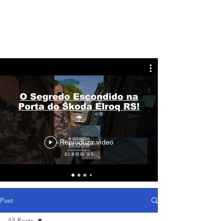
O Segredo Escondido na
Porta do Škoda Elroq RS!
☔
Reproduzir vídeo
Post
All Posts