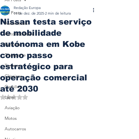
Redação Europa
All Posts
11 de dez. de 2025
2 min de leitura
Nissan testa serviço
Automóveis
de mobilidade
Automobilismo
autónoma em Kobe
Ferrovia
como passo
Transporte
estratégico para
Turismo
operação comercial
Clássicos
Camiões
até 2030
Avaliado com NaN de 5 estrelas.
Lazer
Aviação
Motos
Autocarros