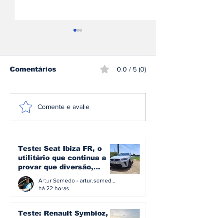
Comentários
0.0 / 5 (0)
A plataforma e3 da
Omoda | Jae
Comente e avalie
Denza: a arquitetura
reforça pres
que transforma mais
Europa e entr
de 1.600 cv em
Top 3 do mer
controlo no novo Z
britânico em 
Teste: Seat Ibiza FR, o
utilitário que continua a
provar que diversão,
eficiência e simplicidade
Artur Semedo - artur.semedo@publiracing.pt
ainda podem andar juntas
há 22 horas
Teste: Renault Symbioz, o