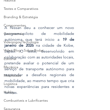
Náutica
Testes e Comparativos
Branding & Estratégia
Componentes
A Nissan deu a conhecer um novo 
programa-piloto de mobilidade 
Gastronomia
autónoma que terá início a 
19 de 
Videojogos/Tecnologia
janeiro de 2026
 na cidade de Kobe, 
Vídeo Blog - Sobre Rodas
Japão. O teste, desenvolvido em 
colaboração com as autoridades locais, 
Editorial
pretende avaliar o potencial de um 
Mecânica
serviço de transporte autónomo para 
responder a desafios regionais de 
Mobilidade
mobilidade, ao mesmo tempo que cria 
Logística
novas experiências para residentes e 
Hobby
turistas. 
Combustíveis e Lubrificantes
Segurança