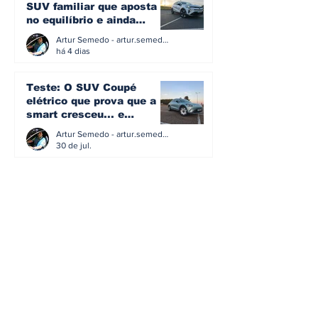
SUV familiar que aposta
no equilíbrio e ainda
acredita na caixa manual
Artur Semedo - artur.semedo@publiracing.pt
há 4 dias
Teste: O SUV Coupé
elétrico que prova que a
smart cresceu... e
amadureceu
Artur Semedo - artur.semedo@publiracing.pt
30 de jul.
BMW não vai despedir
metade dos trabalhadores:
o problema é o jornalismo
que muitos decidiram
Artur Semedo - artur.semedo@publiracing.pt
fazer
30 de jul.
Editorial: Híbridos Plug-In -
o regresso triunfal de
quem aprendeu com os