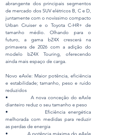
abrangente dos principais segmentos 
de mercado dos SUV elétricos B, C e D, 
juntamente com o novíssimo compacto 
Urban Cruiser e o Toyota C-HR+ de 
tamanho médio. Olhando para o 
futuro, a gama bZ4X crescerá na 
primavera de 2026 com a adição do 
modelo bZ4X Touring, oferecendo 
ainda mais espaço de carga.
Novo eAxle: Maior potência, eficiência 
e estabilidade; tamanho, peso e ruído 
reduzidos
•             A nova conceção do eAxle 
dianteiro reduz o seu tamanho e peso
•             Eficiência energética 
melhorada com medidas para reduzir 
as perdas de energia
•             A potência máxima do eAxle 