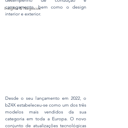
desempenho de condução e 
carregamento, bem como o design 
Insights & Negócios
interior e exterior.
Desde o seu lançamento em 2022, o 
bZ4X estabeleceu-se como um dos três 
modelos mais vendidos da sua 
categoria em toda a Europa. O novo 
conjunto de atualizações tecnológicas 