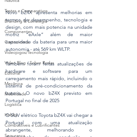
Náutica
Testes e Comparativos
Novo bZ4X apresenta melhorias em 
termos de desempenho, tecnologia e 
Branding & Estratégia
design, com mais potencia na unidade 
Componentes
motriz “eAxle” além de maior 
capacidade da bateria para uma maior 
Gastronomia
autonomia - até 569 km WLTP.
Videojogos/Tecnologia
Vídeo Blog - Sobre Rodas
Também foram feitas atualizações de 
hardware e software para um 
Editorial
carregamento mais rápido, incluindo o 
Mecânica
sistema de pré-condicionamento da 
bateria. O novo bZ4X previsto em 
Mobilidade
Portugal no final de 2025
Logística
Hobby
O SUV elétrico Toyota bZ4X vai chegar a 
Portugal com uma atualização 
Combustíveis e Lubrificantes
abrangente, melhorando o 
Segurança