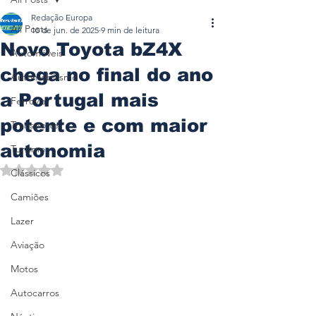
Redação Europa
All Posts
10 de jun. de 2025
9 min de leitura
Novo Toyota bZ4X
Automóveis
chega no final do ano
Automobilismo
a Portugal mais
Ferrovia
potente e com maior
Transporte
autonomia
Turismo
Avaliado com NaN de 5 estrelas.
Clássicos
Camiões
Lazer
Aviação
Motos
Autocarros