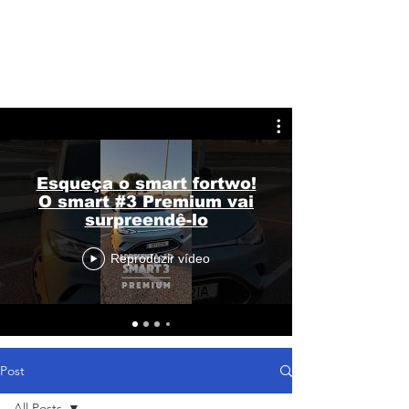
Esqueça o smart fortwo!
O smart #3 Premium vai
surpreendê-lo
Reproduzir vídeo
Post
All Posts