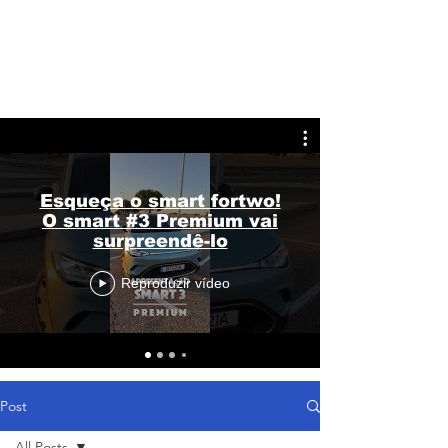
Esqueça o smart fortwo!
O smart #3 Premium vai
surpreendê-lo
Reproduzir vídeo
Post
All Posts