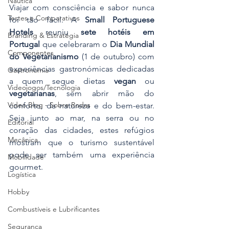
Náutica
Viajar com consciência e sabor nunca 
Testes e Comparativos
foi tão fácil. A 
Small Portuguese 
Hotels
 reuniu 
sete hotéis em 
Branding & Estratégia
Portugal
 que celebraram o 
Dia Mundial 
Componentes
do Vegetarianismo
 (1 de outubro) com 
experiências gastronómicas dedicadas 
Gastronomia
a quem segue dietas 
vegan
 ou 
Videojogos/Tecnologia
vegetarianas
, sem abrir mão do 
Vídeo Blog - Sobre Rodas
conforto, da natureza e do bem-estar. 
Seja junto ao mar, na serra ou no 
Editorial
coração das cidades, estes refúgios 
Mecânica
mostram que o turismo sustentável 
pode ser também uma experiência 
Mobilidade
gourmet.
Logística
Hobby
Combustíveis e Lubrificantes
Segurança