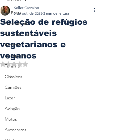
Keller Carvalho
All Posts
5 de out. de 2025
3 min de leitura
Seleção de refúgios
Automóveis
sustentáveis
Automobilismo
vegetarianos e
Ferrovia
veganos
Transporte
Avaliado com NaN de 5 estrelas.
Turismo
Clássicos
Camiões
Lazer
Aviação
Motos
Autocarros