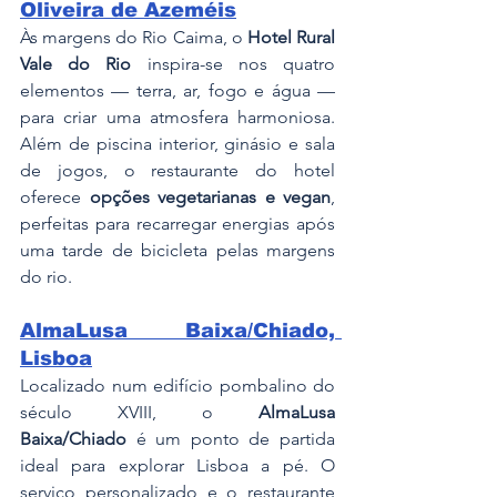
Oliveira de Azeméis
Às margens do Rio Caima, o 
Hotel Rural 
Vale do Rio
 inspira-se nos quatro 
elementos — terra, ar, fogo e água — 
para criar uma atmosfera harmoniosa. 
Além de piscina interior, ginásio e sala 
de jogos, o restaurante do hotel 
oferece 
opções vegetarianas e vegan
, 
perfeitas para recarregar energias após 
uma tarde de bicicleta pelas margens 
do rio.
AlmaLusa Baixa/Chiado, 
Lisboa
Localizado num edifício pombalino do 
século XVIII, o 
AlmaLusa 
Baixa/Chiado
 é um ponto de partida 
ideal para explorar Lisboa a pé. O 
serviço personalizado e o restaurante 