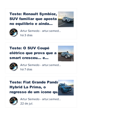
mantém liderança e
"invisível" pa
Tesla perde força em
preservar o p
julho no mercado
condução no
Teste: Renault Symbioz, o
português
Sagrera
SUV familiar que aposta
no equilíbrio e ainda
acredita na caixa manual
Artur Semedo - artur.semedo@publiracing.pt
há 3 dias
Teste: O SUV Coupé
elétrico que prova que a
smart cresceu... e
amadureceu
Artur Semedo - artur.semedo@publiracing.pt
há 7 dias
Teste: Fiat Grande Panda
Hybrid La Prima, o
regresso de um ícone que
percebeu que evoluir não
Artur Semedo - artur.semedo@publiracing.pt
significa perder a
22 de jul.
identidade