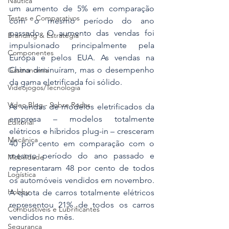
Náutica
um aumento de 5% em comparação 
Testes e Comparativos
com o mesmo período do ano 
passado. O aumento das vendas foi 
Branding & Estratégia
impulsionado principalmente pela 
Componentes
Europa e pelos EUA. As vendas na 
China diminuíram, mas o desempenho 
Gastronomia
da gama eletrificada foi sólido.
Videojogos/Tecnologia
Vídeo Blog - Sobre Rodas
As vendas de modelos eletrificados da 
empresa – modelos totalmente 
Editorial
elétricos e híbridos plug-in – cresceram 
Mecânica
40 por cento em comparação com o 
mesmo período do ano passado e 
Mobilidade
representaram 48 por cento de todos 
Logística
os automóveis vendidos em novembro. 
Hobby
A quota de carros totalmente elétricos 
representou 21% de todos os carros 
Combustíveis e Lubrificantes
vendidos no mês.
Segurança