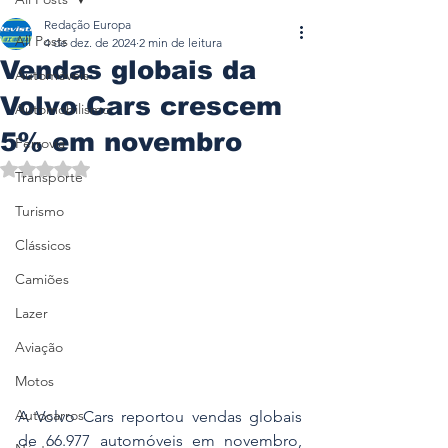
Redação Europa
All Posts
4 de dez. de 2024
2 min de leitura
Vendas globais da
Automóveis
Volvo Cars crescem
Automobilismo
5% em novembro
Ferrovia
Avaliado com NaN de 5 estrelas.
Transporte
Turismo
Clássicos
Camiões
Lazer
Aviação
Motos
Autocarros
A Volvo Cars reportou vendas globais 
de 66.977 automóveis em novembro, 