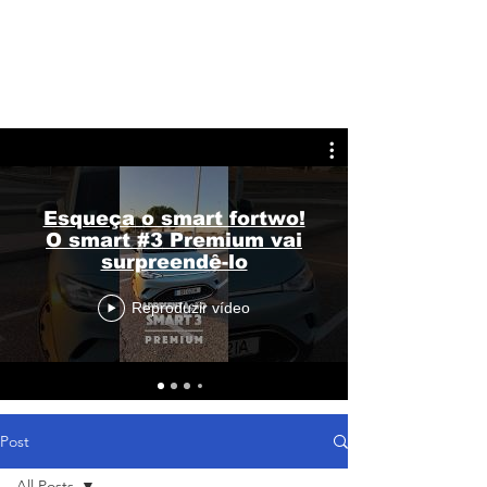
Esqueça o smart fortwo!
O smart #3 Premium vai
surpreendê-lo
Reproduzir vídeo
Post
All Posts