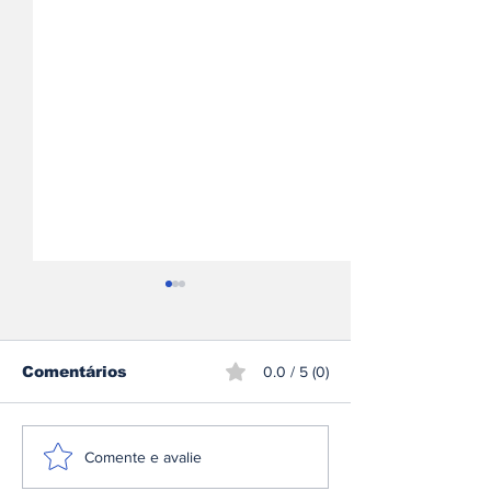
Comentários
0.0 / 5 (0)
Volkswagen e Toyota
Hispano Suiz
Comente e avalie
aceleram, Peugeot
em tecnologi