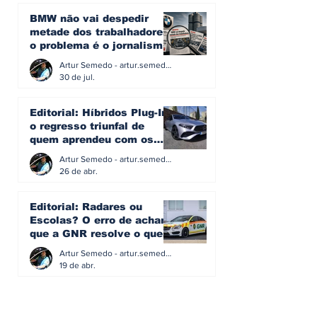
BMW não vai despedir
metade dos trabalhadores:
o problema é o jornalismo
que muitos decidiram
Artur Semedo - artur.semedo@publiracing.pt
fazer
30 de jul.
Editorial: Híbridos Plug-In -
o regresso triunfal de
quem aprendeu com os
erros do passado
Artur Semedo - artur.semedo@publiracing.pt
26 de abr.
Editorial: Radares ou
Escolas? O erro de achar
que a GNR resolve o que a
educação falhou
Artur Semedo - artur.semedo@publiracing.pt
19 de abr.