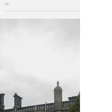
Audi Q9 estreia-se como o maior SUV de
sempre da marca e inaugura novo topo de
gama