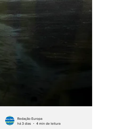
Logística
Hobby
Combustíveis
e
Lubrificantes
Segurança
Insights &
Negócios