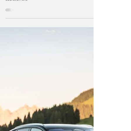
reforço dos
sistemas de
assistência
Audi renova a gama A3 com mais tecnologia,
novo cockpit digital e reforço dos sistemas de
assistência