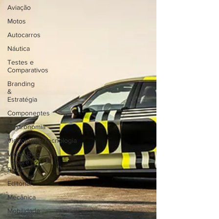
Aviação
Motos
Autocarros
Náutica
Testes e
Comparativos
Branding
&
Estratégia
Componentes
Gastronomia
Videojogos/Tecnologia
Vídeo Blog
- Sobre
Rodas
Editorial
Mecânica
Mobilidade