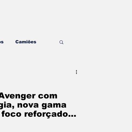
os
Camiões
ding & Estratégia
ditorial
Mecânica
 Avenger com
gia, nova gama
 foco reforçado
ghts & Negócios
ção