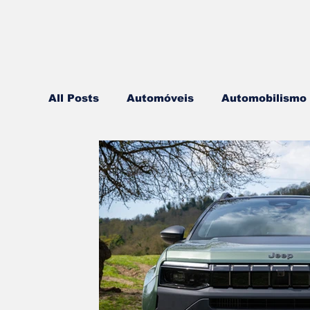
All Posts
Automóveis
Automobilismo
Lazer
Aviação
Motos
Autoca
Componentes
Gastronomia
Vide
Mobilidade
Logística
Hobby