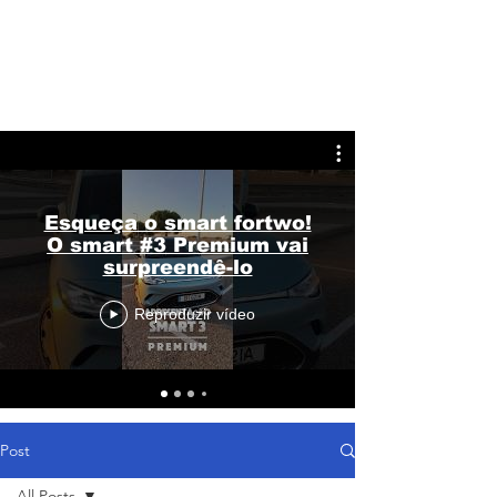
Esqueça o smart fortwo!
O smart #3 Premium vai
surpreendê-lo
Reproduzir vídeo
Post
All Posts