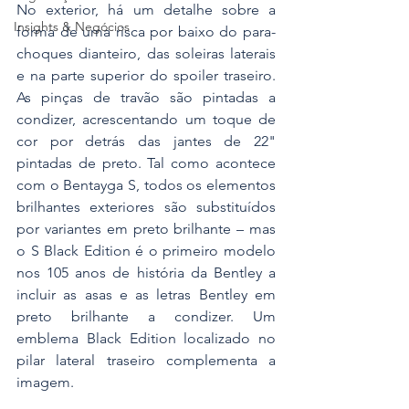
No exterior, há um detalhe sobre a 
Insights & Negócios
forma de uma risca por baixo do para-
choques dianteiro, das soleiras laterais 
e na parte superior do spoiler traseiro. 
As pinças de travão são pintadas a 
condizer, acrescentando um toque de 
cor por detrás das jantes de 22" 
pintadas de preto. Tal como acontece 
com o Bentayga S, todos os elementos 
brilhantes exteriores são substituídos 
por variantes em preto brilhante – mas 
o S Black Edition é o primeiro modelo 
nos 105 anos de história da Bentley a 
incluir as asas e as letras Bentley em 
preto brilhante a condizer. Um 
emblema Black Edition localizado no 
pilar lateral traseiro complementa a 
imagem.