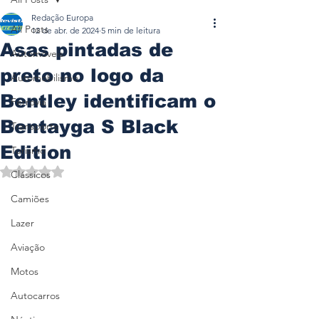
Redação Europa
All Posts
12 de abr. de 2024
5 min de leitura
Asas pintadas de
Automóveis
preto no logo da
Automobilismo
Bentley identificam o
Ferrovia
Bentayga S Black
Transporte
Edition
Turismo
Avaliado com NaN de 5 estrelas.
Clássicos
Camiões
Lazer
Aviação
Motos
Autocarros