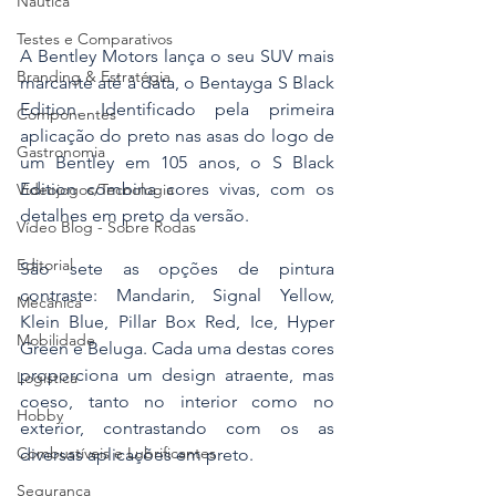
Náutica
Testes e Comparativos
A Bentley Motors lança o seu SUV mais 
Branding & Estratégia
marcante até à data, o Bentayga S Black 
Edition. Identificado pela primeira 
Componentes
aplicação do preto nas asas do logo de 
Gastronomia
um Bentley em 105 anos, o S Black 
Edition combina cores vivas, com os 
Videojogos/Tecnologia
detalhes em preto da versão.
Vídeo Blog - Sobre Rodas
Editorial
São sete as opções de pintura 
contraste: Mandarin, Signal Yellow, 
Mecânica
Klein Blue, Pillar Box Red, Ice, Hyper 
Mobilidade
Green e Beluga. Cada uma destas cores 
proporciona um design atraente, mas 
Logística
coeso, tanto no interior como no 
Hobby
exterior, contrastando com os as 
Combustíveis e Lubrificantes
diversas aplicações em preto.
Segurança