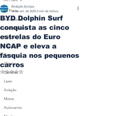
Redação Europa
All Posts
16 de set. de 2025
2 min de leitura
BYD Dolphin Surf
Automóveis
conquista as cinco
Automobilismo
estrelas do Euro
Ferrovia
NCAP e eleva a
Transporte
fasquia nos pequenos
Turismo
carros
Clássicos
Avaliado com NaN de 5 estrelas.
Camiões
Lazer
Aviação
Motos
Autocarros