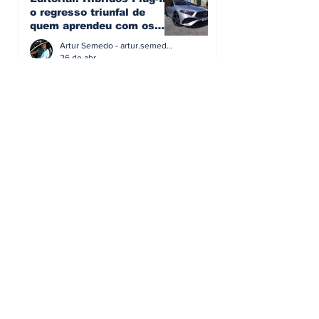
o regresso triunfal de
quem aprendeu com os
erros do passado
Artur Semedo - artur.semedo@publiracing.pt
26 de abr.
Editorial: Radares ou
Escolas? O erro de achar
que a GNR resolve o que a
educação falhou
Artur Semedo - artur.semedo@publiracing.pt
19 de abr.