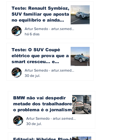
Teste: Renault Symbioz, o
SUV familiar que aposta
no equilíbrio e ainda
acredita na caixa manual
Artur Semedo - artur.semedo@publiracing.pt
há 6 dias
Teste: O SUV Coupé
elétrico que prova que a
smart cresceu... e
amadureceu
Artur Semedo - artur.semedo@publiracing.pt
30 de jul.
BMW não vai despedir
metade dos trabalhadores:
o problema é o jornalismo
que muitos decidiram
Artur Semedo - artur.semedo@publiracing.pt
fazer
30 de jul.
Editorial: Híbridos Plug-In -