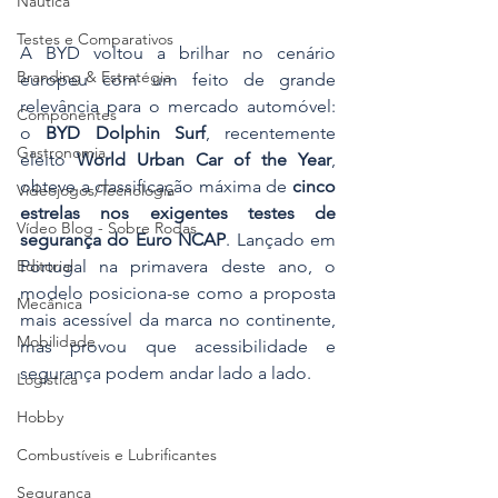
Náutica
Testes e Comparativos
A BYD voltou a brilhar no cenário 
Branding & Estratégia
europeu com um feito de grande 
relevância para o mercado automóvel: 
Componentes
o 
BYD Dolphin Surf
, recentemente 
Gastronomia
eleito 
World Urban Car of the Year
, 
obteve a classificação máxima de 
cinco 
Videojogos/Tecnologia
estrelas nos exigentes testes de 
Vídeo Blog - Sobre Rodas
segurança do Euro NCAP
. Lançado em 
Portugal na primavera deste ano, o 
Editorial
modelo posiciona-se como a proposta 
Mecânica
mais acessível da marca no continente, 
Mobilidade
mas provou que acessibilidade e 
segurança podem andar lado a lado.
Logística
Hobby
Combustíveis e Lubrificantes
Segurança