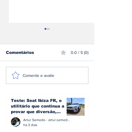
Comentários
0.0 / 5 (0)
Espanha envelhece
Carregar um 
Comente e avalie
sobre rodas: metade
elétrico em 1
dos automóveis já
minutos? A v
tem mais de 15 anos
por trás dos 
e 500 kW
Teste: Seat Ibiza FR, o
utilitário que continua a
provar que diversão,
eficiência e simplicidade
Artur Semedo - artur.semedo@publiracing.pt
ainda podem andar juntas
há 3 dias