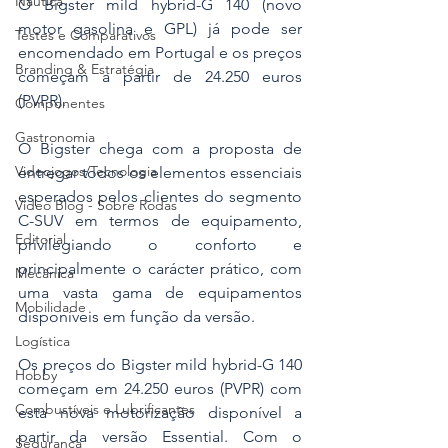
Náutica
O Bigster mild hybrid-G 140 (novo 
motor gasolina e GPL) já pode ser 
Testes e Comparativos
encomendado em Portugal e os preços 
Branding & Estratégia
começam a partir de 24.250 euros 
(PVPR).
Componentes
Gastronomia
O Bigster chega com a proposta de 
Videojogos/Tecnologia
entregar todos os elementos essenciais 
esperados pelos clientes do segmento 
Vídeo Blog - Sobre Rodas
C-SUV em termos de equipamento, 
Editorial
privilegiando o conforto e 
principalmente o carácter prático, com 
Mecânica
uma vasta gama de equipamentos 
Mobilidade
disponíveis em função da versão.
Logística
Os preços do Bigster mild hybrid-G 140 
Hobby
começam em 24.250 euros (PVPR) com 
Combustíveis e Lubrificantes
esta nova motorização disponível a 
partir da versão Essential. Com o 
Segurança