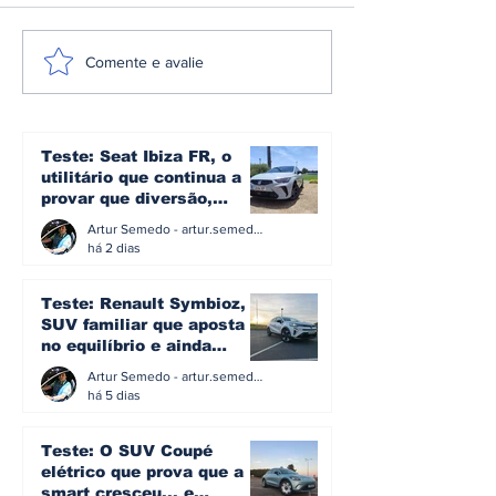
A plataforma e3 da
Omoda | Jae
Comente e avalie
Denza: a arquitetura
reforça pres
que transforma mais
Europa e entr
de 1.600 cv em
Top 3 do mer
controlo no novo Z
britânico em 
Teste: Seat Ibiza FR, o
utilitário que continua a
provar que diversão,
eficiência e simplicidade
Artur Semedo - artur.semedo@publiracing.pt
ainda podem andar juntas
há 2 dias
Teste: Renault Symbioz, o
SUV familiar que aposta
no equilíbrio e ainda
acredita na caixa manual
Artur Semedo - artur.semedo@publiracing.pt
há 5 dias
Teste: O SUV Coupé
elétrico que prova que a
smart cresceu... e