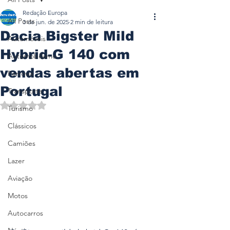
Redação Europa
All Posts
3 de jun. de 2025
2 min de leitura
Dacia Bigster Mild
Automóveis
Hybrid-G 140 com
Automobilismo
vendas abertas em
Ferrovia
Portugal
Transporte
Avaliado com NaN de 5 estrelas.
Turismo
Clássicos
Camiões
Lazer
Aviação
Motos
Autocarros