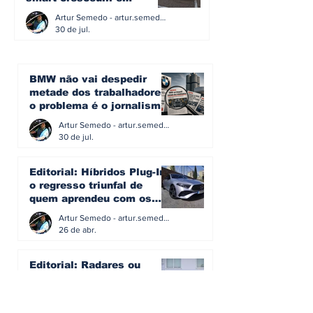
amadureceu
Artur Semedo - artur.semedo@publiracing.pt
30 de jul.
BMW não vai despedir
metade dos trabalhadores:
o problema é o jornalismo
que muitos decidiram
Artur Semedo - artur.semedo@publiracing.pt
fazer
30 de jul.
Editorial: Híbridos Plug-In -
o regresso triunfal de
quem aprendeu com os
erros do passado
Artur Semedo - artur.semedo@publiracing.pt
26 de abr.
Editorial: Radares ou
Escolas? O erro de achar
que a GNR resolve o que a
educação falhou
Artur Semedo - artur.semedo@publiracing.pt