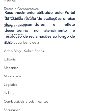
Náutica
Testes e Comparativos
Reconhecimento atribuído pelo Portal 
Branding & Estratégia
da Queixa resulta de avaliações diretas 
dos consumidores e reflete 
Componentes
desempenho no atendimento e 
Gastronomia
resolução de reclamações ao longo de 
2025.
Videojogos/Tecnologia
Vídeo Blog - Sobre Rodas
Editorial
Mecânica
Mobilidade
Logística
Hobby
Combustíveis e Lubrificantes
Segurança