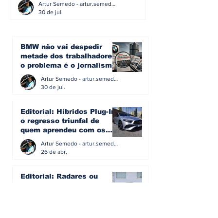
Artur Semedo - artur.semedo@publiracing.pt
30 de jul.
BMW não vai despedir
metade dos trabalhadores:
o problema é o jornalismo
que muitos decidiram
Artur Semedo - artur.semedo@publiracing.pt
fazer
30 de jul.
Editorial: Híbridos Plug-In -
o regresso triunfal de
quem aprendeu com os
erros do passado
Artur Semedo - artur.semedo@publiracing.pt
26 de abr.
Editorial: Radares ou
Escolas? O erro de achar
que a GNR resolve o que a
educação falhou
Artur Semedo - artur.semedo@publiracing.pt
19 de abr.