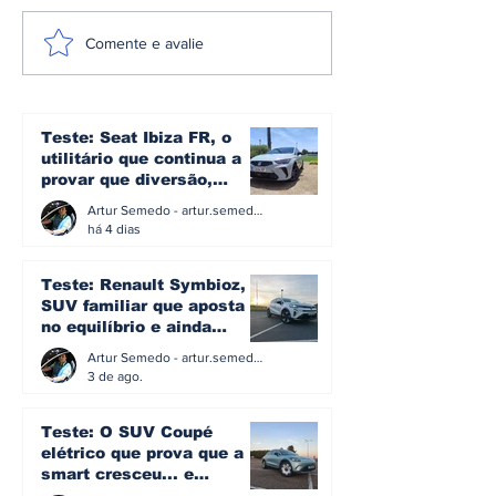
Espanha envelhece
Carregar um 
Comente e avalie
sobre rodas: metade
elétrico em 1
dos automóveis já
minutos? A v
tem mais de 15 anos
por trás dos 
e 500 kW
Teste: Seat Ibiza FR, o
utilitário que continua a
provar que diversão,
eficiência e simplicidade
Artur Semedo - artur.semedo@publiracing.pt
ainda podem andar juntas
há 4 dias
Teste: Renault Symbioz, o
SUV familiar que aposta
no equilíbrio e ainda
acredita na caixa manual
Artur Semedo - artur.semedo@publiracing.pt
3 de ago.
Teste: O SUV Coupé
elétrico que prova que a
smart cresceu... e
amadureceu