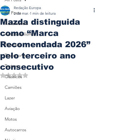
Redação Europa
All Posts
2 de mar.
1 min de leitura
Mazda distinguida
Automóveis
como “Marca
Automobilismo
Recomendada 2026”
Ferrovia
pelo terceiro ano
Transporte
consecutivo
Turismo
Avaliado com NaN de 5 estrelas.
Clássicos
Camiões
Lazer
Aviação
Motos
Autocarros