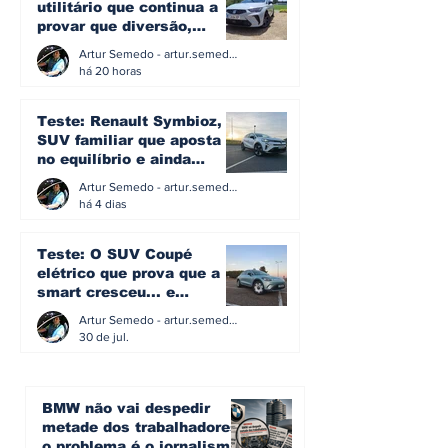
renovação estética
utilitário que continua a
provar que diversão,
eficiência e simplicidade
Artur Semedo - artur.semedo@publiracing.pt
ainda podem andar juntas
há 20 horas
Teste: Renault Symbioz, o
SUV familiar que aposta
no equilíbrio e ainda
acredita na caixa manual
Artur Semedo - artur.semedo@publiracing.pt
há 4 dias
Teste: O SUV Coupé
elétrico que prova que a
smart cresceu... e
amadureceu
Artur Semedo - artur.semedo@publiracing.pt
30 de jul.
BMW não vai despedir
metade dos trabalhadores:
o problema é o jornalismo