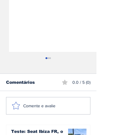
Comentários
0.0 / 5 (0)
BMW Motorrad
Miguel Olivei
Comente e avalie
atualiza gama para
prepara regr
2027 com melhorias
competição 
técnicas, novos
Misano após
equipamentos e
de recuperaç
Teste: Seat Ibiza FR, o