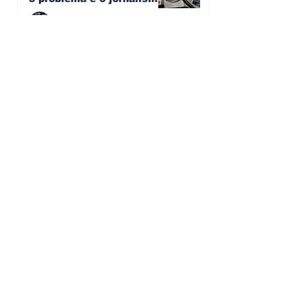
que muitos decidiram
Artur Semedo - artur.semedo@publiracing.pt
fazer
30 de jul.
Editorial: Híbridos Plug-In -
o regresso triunfal de
quem aprendeu com os
erros do passado
Artur Semedo - artur.semedo@publiracing.pt
26 de abr.
Editorial: Radares ou
Escolas? O erro de achar
que a GNR resolve o que a
educação falhou
Artur Semedo - artur.semedo@publiracing.pt
19 de abr.