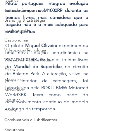
Náutica
Piloto português integrou evolução 
aerodinâmica na M1000RR durante os 
Testes e Comparativos
treinos livres, mas considera que o 
Branding & Estratégia
traçado não é o mais adequado para 
Componentes
avaliar ganhos
Gastronomia
O piloto 
Miguel Oliveira
 experimentou 
Videojogos/Tecnologia
uma nova solução aerodinâmica na 
BMW M1000RR durante os treinos livres 
Vídeo Blog - Sobre Rodas
do 
Mundial de Superbike
, no circuito 
Editorial
de Balaton Park. A alteração, visível na 
Mecânica
parte inferior da carenagem, foi 
introduzida pela ROKiT BMW Motorrad 
Mobilidade
WorldSBK Team como parte do 
Logística
desenvolvimento contínuo do modelo 
ao longo da temporada.
Hobby
Combustíveis e Lubrificantes
Segurança