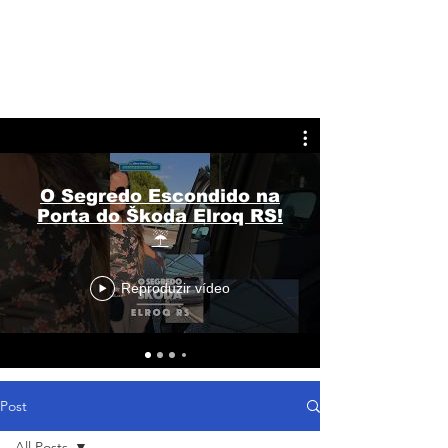
O Segredo Escondido na
Porta do Škoda Elroq RS!
☔
Reproduzir vídeo
Post
All Posts