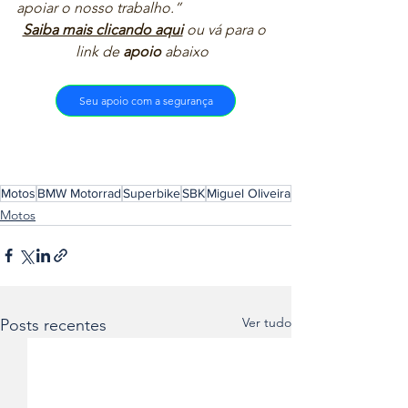
apoiar o nosso trabalho.”  
Saiba mais clicando aqui
ou vá para o 
link de 
apoio
 abaixo  
Seu apoio com a segurança
Motos
BMW Motorrad
Superbike
SBK
Miguel Oliveira
Motos
Ver tudo
Posts recentes