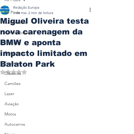
Redação Europa
All Posts
1 de mai.
2 min de leitura
Miguel Oliveira testa
Automóveis
nova carenagem da
Automobilismo
BMW e aponta
Ferrovia
impacto limitado em
Transporte
Balaton Park
Turismo
Avaliado com NaN de 5 estrelas.
Clássicos
Camiões
Lazer
Aviação
Motos
Autocarros